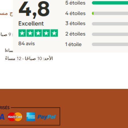
تحتاج مس
0698745854
مساءً
السبت: 9 صباحا - 1 مساءا
الأحد: 10 صباحًا - 12 مساءً