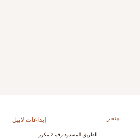
متجر
إبداعات لابيل
الطريق المسدود رقم 2 مكرر