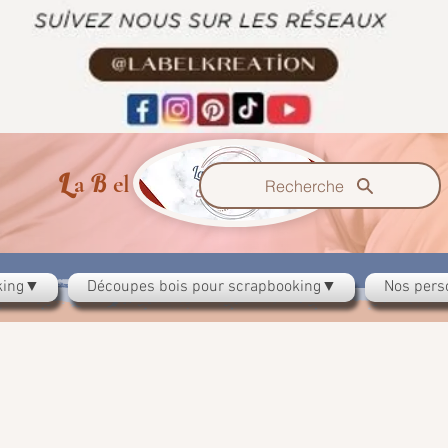
L
B
K
a
el
reation
Recherche
oking▼
Découpes bois pour scrapbooking▼
Nos pers