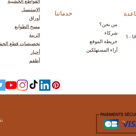
القواطع الخشبية
الإستنسل
خدماتنا
اعدة
أوراق
من نحن؟
مسح الطوابع
شركاء
الزينة
من الإثنين إلى الجمعة: 9 صباحًا - 5
خريطة الموقع
تخصيصات قطع الخ
آراء المستهلكين
أحبار
أطقم
نق