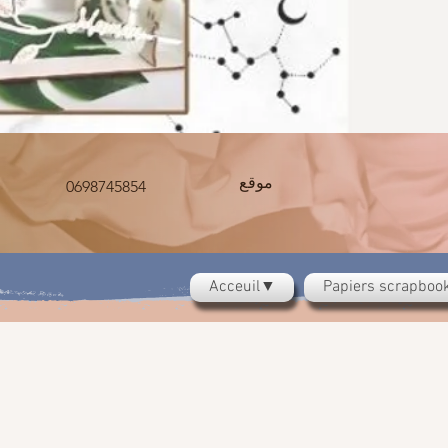
موقع
0698745854
Acceuil▼
Papiers scrapbo