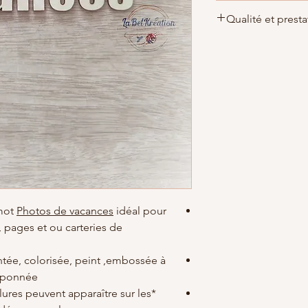
Matières
: carton bo
Qualité et presta
d'épaisseur
Dimensions : 80x30
m
Par soucis de qualité
quelque peu varier
)
réalisé le jour de la
Largeur : 8 cm
être rallongé d'une d
Hauteur: 3 cm
demande.
Fabrication Française
Tout simplement car 
de LaBelKréation de
clients
mot
Photos de vacances
idéal pour
, pages et ou carteries de
tée, colorisée, peint ,embossée à
onnée ...
lures peuvent apparaître sur les