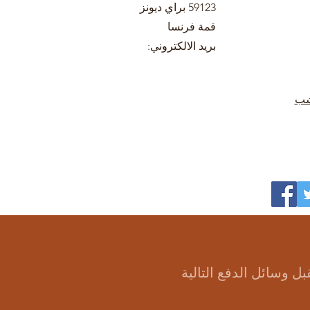
59123 براي ديونز
قمة فرنسا
بريد الالكتروني:
شب
بل وسائل الدفع التالية