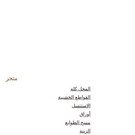
متجر
المحل كله
القواطع الخشبية
الإستنسل
أوراق
مسح الطوابع
الزينة