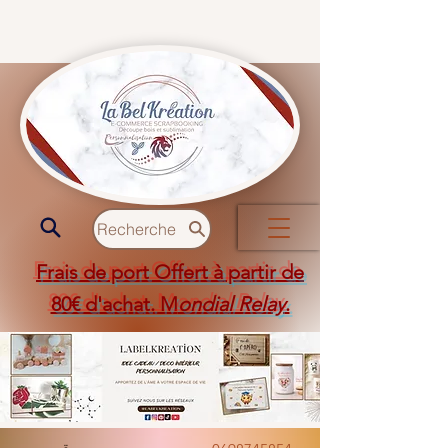
Recherche
Frais de port Offert à partir de
80€ d'achat. M
ondial Relay
.