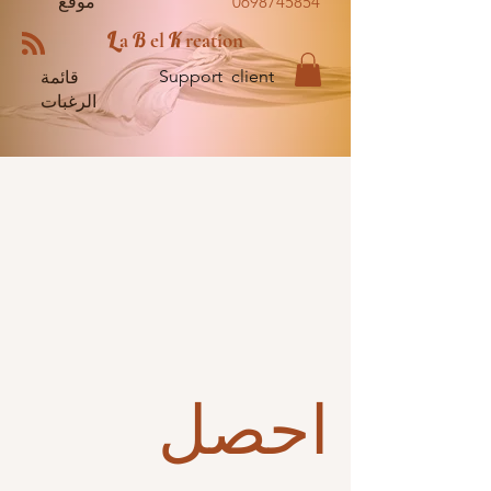
0698745854
موقع
L
B
K
a
el
reation
Support client
قائمة
الرغبات
احصل