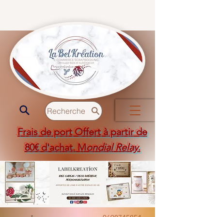
Recherche
Frais de port Offert à partir de
80€ d'achat. M
ondial Relay
.