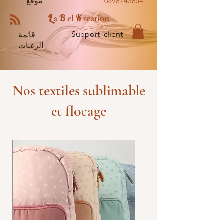
0698745854
موقع
L
B
K
a
el
reation
Support client
قائمة
الرغبات
Nos textiles sublimable
et flocage