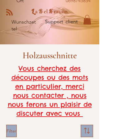
Ort
0698745854
L
B
K
a
el
ration
Support client
Wunschzet
tel
Holzausschnitte
Vous cherchez des
découpes ou des mots
en particulier, merci
nous contacter , nous
nous ferons un plaisir de
discuter avec vous
Filter