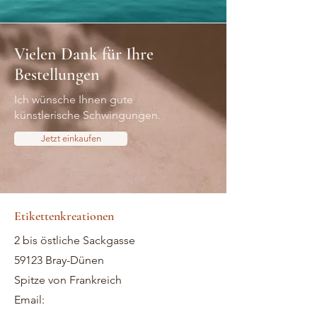
Vielen Dank für Ihre
Bestellungen
Ich wünsche Ihnen gute
künstlerische Schwingungen.
Jetzt einkaufen
Etikettenkreationen
2 bis östliche Sackgasse
59123 Bray-Dünen
Spitze von Frankreich
Email: