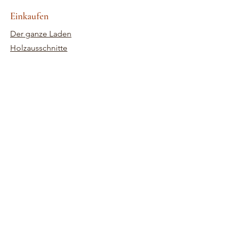
Einkaufen
Der ganze Laden
Holzausschnitte
Schablonen
Papiere
Klare Briefmarken
Verzierungen
Anpassungen im Holzschnitt
Tinten
Bausätze
Store-Richtlinie
Geschäftsbedingungen
Versand und Rücksendungen
Brauchen Sie Hilfe