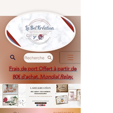
Recherche
Frais de port Offert à partir de
80€ d'achat. M
ondial Relay
.