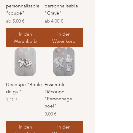
personnalisable
personnalisable
"coupé"
"Gravé"
Sale-Preis
Sale-Preis
ab
5,00 €
ab
4,00 €
In den
In den
Warenkorb
Warenkorb
Découpe "Boule
Ensemble
de gui"
Découpe
"Personnage
Preis
1,10 €
noel"
Preis
3,00 €
In den
In den