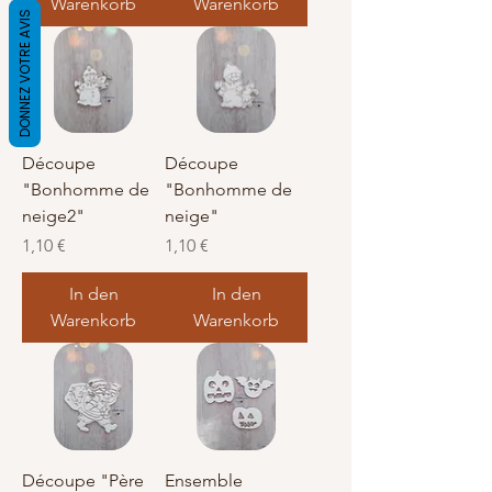
Warenkorb
Warenkorb
DONNEZ VOTRE AVIS
Découpe
Découpe
"Bonhomme de
"Bonhomme de
neige2"
neige"
Preis
Preis
1,10 €
1,10 €
In den
In den
Warenkorb
Warenkorb
Découpe "Père
Ensemble