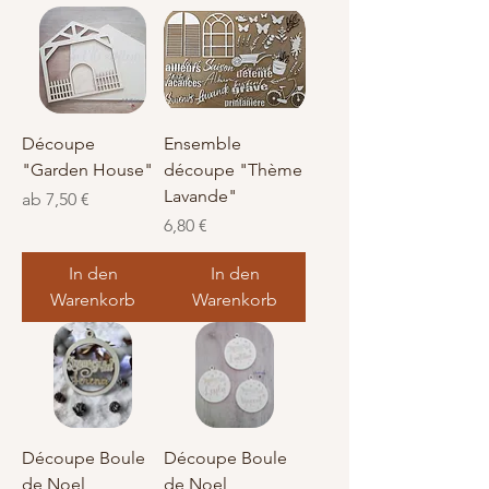
Découpe
Ensemble
"Garden House"
découpe "Thème
Lavande"
Sale-Preis
ab
7,50 €
Preis
6,80 €
In den
In den
Warenkorb
Warenkorb
Découpe Boule
Découpe Boule
de Noel
de Noel