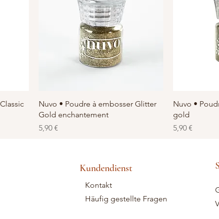
Schnellansicht
S
Classic
Nuvo • Poudre à embosser Glitter
Nuvo • Poudr
Gold enchantement
gold
Preis
Preis
5,90 €
5,90 €
S
Kundendienst
Kontakt
G
Häufig gestellte Fragen
V