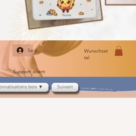
Se connecter
Wunschzet
tel
Support client
onnalisations bois ▼
Suivant