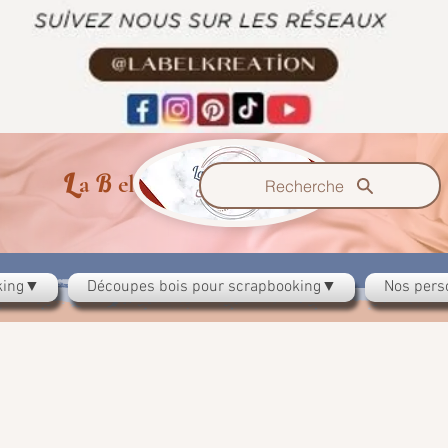
L
B
K
a
el
ration
Recherche
oking▼
Découpes bois pour scrapbooking▼
Nos pers