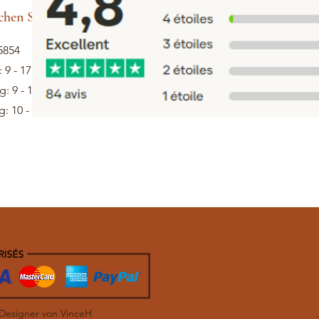
hen Sie Hilfe
5854
: 9 - 17 Uhr
: 9 - 13 Uhr
: 10 - 12 Uhr
 Designer von VinceH