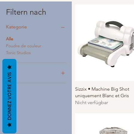
Filtern nach
Kategorie
Alle
Poudre de couleur
Tonic Studios
Preis
DONNEZ VOTRE AVIS
Schnellansicht
Sizzix • Machine Big Shot
5 €
123 €
uniquement Blanc et Gris
Nicht verfügbar