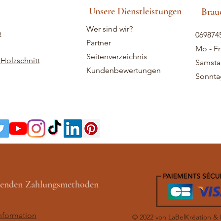
Unsere Dienstleistungen
Brauc
Wer sind wir?
n
069874
Partner
Mo - Fr
Seitenverzeichnis
Holzschnitt
Samstag
Kundenbewertungen
Sonntag
lgenden Zahlungsmethoden
nformation
© 2022 von LaBelKréation &