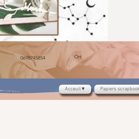
Ort
0698745854
Acceuil▼
Papiers scrapbo