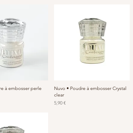
chnellansicht
Schnellansicht
e à embosser perle
Nuvo • Poudre à embosser Crystal
clear
Preis
5,90 €