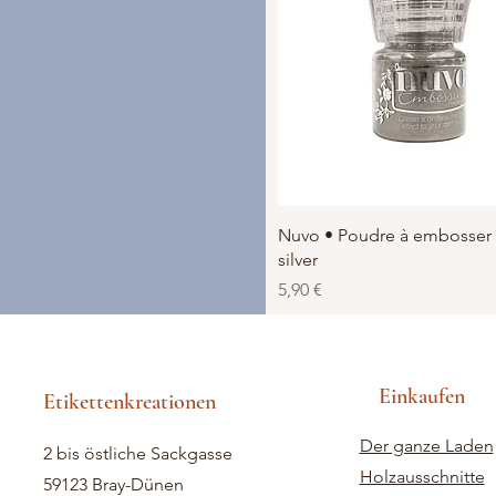
Schnellansicht
Nuvo • Poudre à embosser 
silver
Preis
5,90 €
Einkaufen
Etikettenkreationen
Der ganze Laden
2 bis östliche Sackgasse
Holzausschnitte
59123 Bray-Dünen