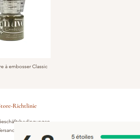
chnellansicht
e à embosser Classic
tore-Richtlinie
eschäftsbedingungen
ersand und Rücksendungen