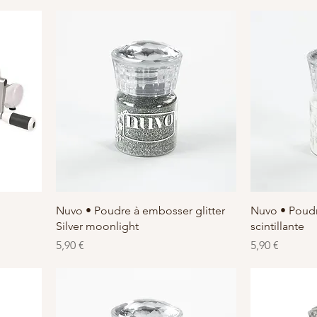
Schnellansicht
S
Nuvo • Poudre à embosser glitter
Nuvo • Poudr
Silver moonlight
scintillante
Preis
Preis
5,90 €
5,90 €