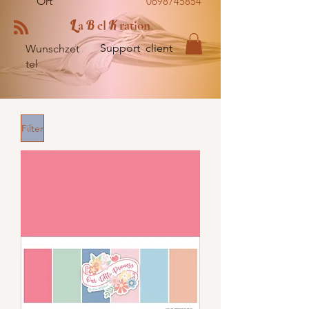
Ort
0698745854
L
B
K
a
el
ration
Support client
Wunschzet
tel
Filter