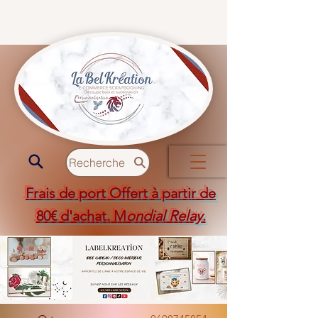
Recherche
Frais de port Offert à partir de
80€ d'achat. M
ondial Relay
.