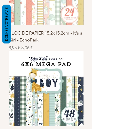
DONNEZ VOTRE AVIS
BLOC DE PAPIER 15.2x15.2cm - It's a
Girl - EchoPark
Standardpreis
Sale-Preis
8,95 €
8,06 €