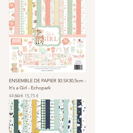
ENSEMBLE DE PAPIER 30.5X30.5cm -
It's a Girl - Echopark
Standardpreis
Sale-Preis
17,50 €
15,75 €