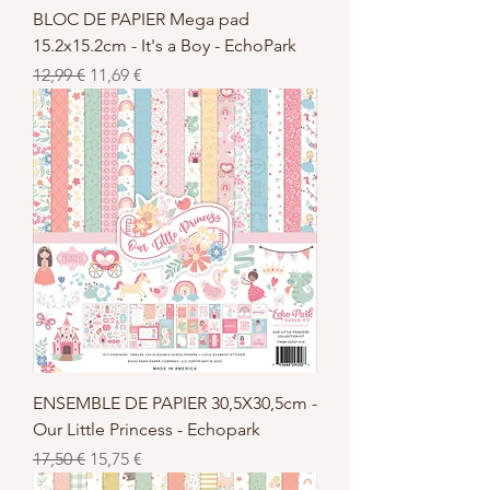
BLOC DE PAPIER Mega pad
15.2x15.2cm - It's a Boy - EchoPark
Standardpreis
Sale-Preis
12,99 €
11,69 €
ENSEMBLE DE PAPIER 30,5X30,5cm -
Our Little Princess - Echopark
Standardpreis
Sale-Preis
17,50 €
15,75 €