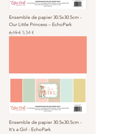
Ensemble de papier 30.5x30.5cm -
Our Little Princess – EchoPark
Standardpreis
Sale-Preis
6,15 €
5,54 €
Ensemble de papier 30.5x30.5cm -
It's a Girl - EchoPark