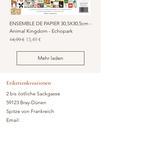
ENSEMBLE DE PAPIER 30,5X30,5cm -
Animal Kingdom - Echopark
Standardpreis
Sale-Preis
14,99 €
13,49 €
Mehr laden
Etikettenkreationen
2 bis östliche Sackgasse
59123 Bray-Dünen
Spitze von Frankreich
Email: