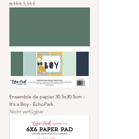
Standardpreis
Sale-Preis
6,15 €
5,54 €
Ensemble de papier 30.5x30.5cm -
It's a Boy - EchoPark
Nicht verfügbar