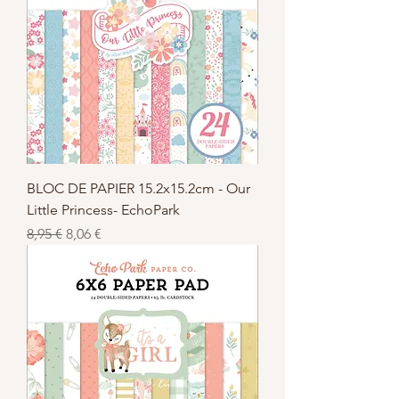
BLOC DE PAPIER 15.2x15.2cm - Our
Little Princess- EchoPark
Standardpreis
Sale-Preis
8,95 €
8,06 €