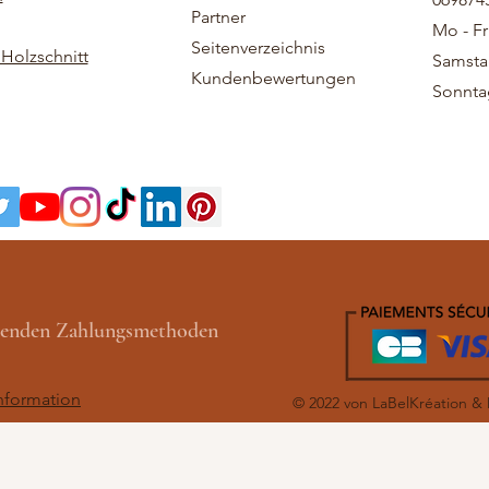
Partner
Mo - Fr
Seitenverzeichnis
Holzschnitt
Samstag
Kundenbewertungen
Sonntag
lgenden Zahlungsmethoden
nformation
© 2022 von LaBelKréation &