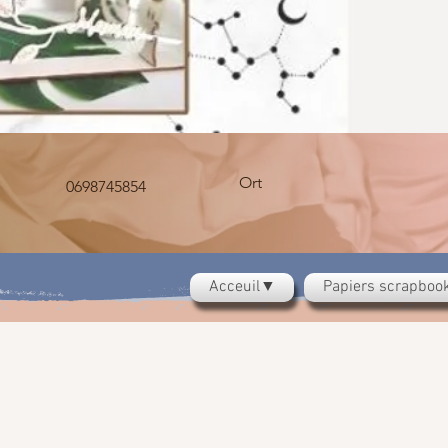
Ort
0698745854
Acceuil▼
Papiers scrapbo