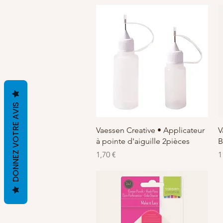
DONNEZ VOTRE AVIS
Schnellansicht
Vaessen Creative • Applicateur
V
à pointe d'aiguille 2pièces
B
Preis
P
1,70 €
1