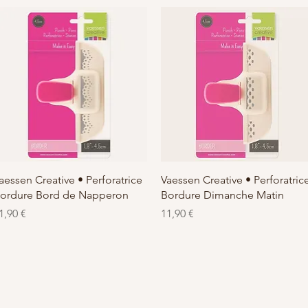
Schnellansicht
Schnellansicht
aessen Creative • Perforatrice
Vaessen Creative • Perforatric
ordure Bord de Napperon
Bordure Dimanche Matin
reis
Preis
1,90 €
11,90 €