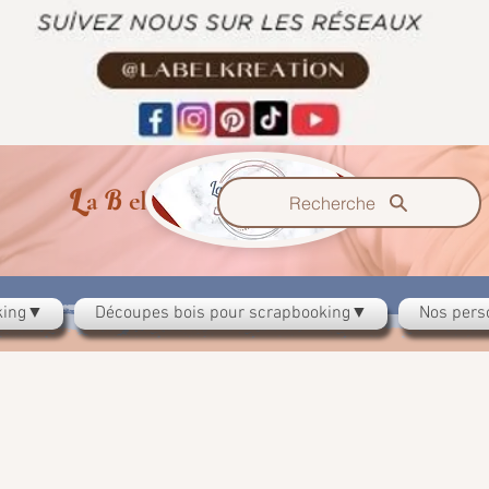
L
B
K
a
el
ration
Recherche
oking▼
Découpes bois pour scrapbooking▼
Nos pers