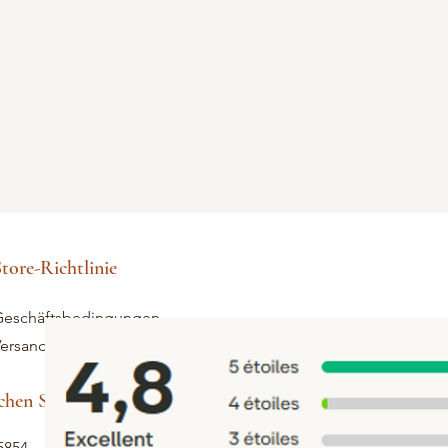
tore-Richtlinie
eschäftsbedingungen
ersand und Rücksendungen
hen Sie Hilfe
5854