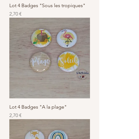
Lot 4 Badges "Sous les tropiques"
Preis
2,70 €
Lot 4 Badges "A la plage"
Preis
2,70 €