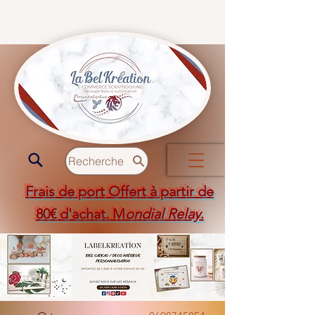
Recherche
Frais de port Offert à partir de
80€ d'achat. M
ondial Relay
.