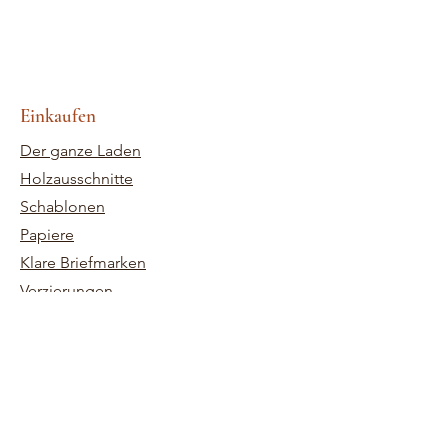
Einkaufen
Der ganze Laden
Holzausschnitte
Schablonen
Papiere
Klare Briefmarken
Verzierungen
Anpassungen im Holzschnitt
Tinten
Bausätze
Store-Richtlinie