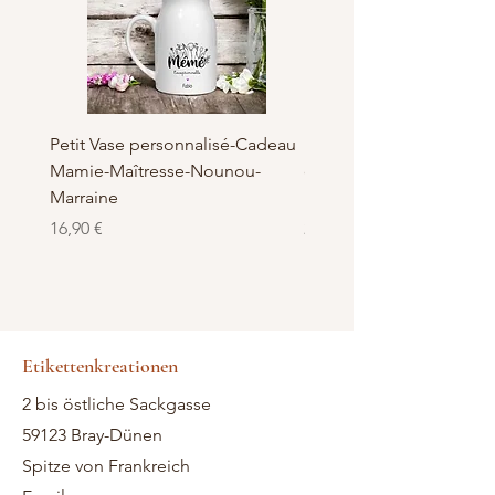
Petit Vase personnalisé-Cadeau
Pot à Biscuits personnali
Mamie-Maîtresse-Nounou-
céramique - Cadeau Ma
Marraine
Nounou-Maîtresse
Preis
Preis
16,90 €
23,50 €
Etikettenkreationen
2 bis östliche Sackgasse
59123 Bray-Dünen
Spitze von Frankreich