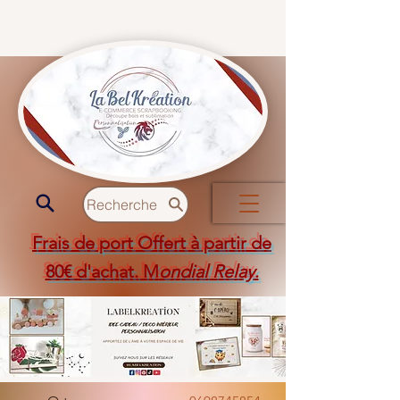
Recherche
Frais de port Offert à partir de
80€ d'achat. M
ondial Relay
.