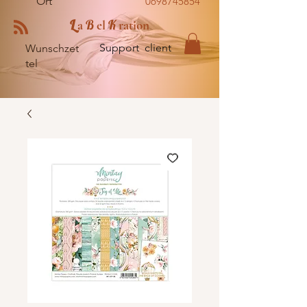
Ort
0698745854
L
B
K
a
el
ration
Support client
Wunschzet
tel