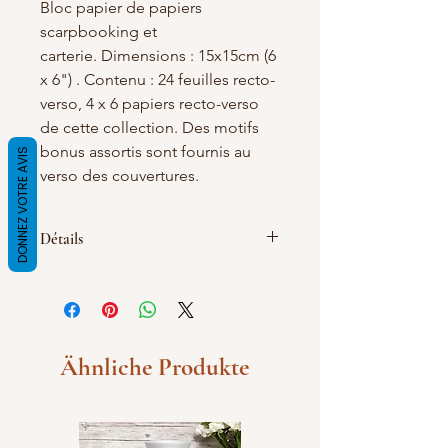
Bloc papier de papiers
scarpbooking et
carterie. Dimensions : 15x15cm (6
x 6") . Contenu : 24 feuilles recto-
verso, 4 x 6 papiers recto-verso
de cette collection. Des motifs
bonus assortis sont fournis au
DONNEZ VOTRE AVIS
verso des couvertures.
Détails
Épaisseur : 240 gm2. MOQ : 2 pcs.
Technologie : impression offset,
collage d'un côté Emballage : sachet
avec fermeture autocollante.
Ähnliche Produkte