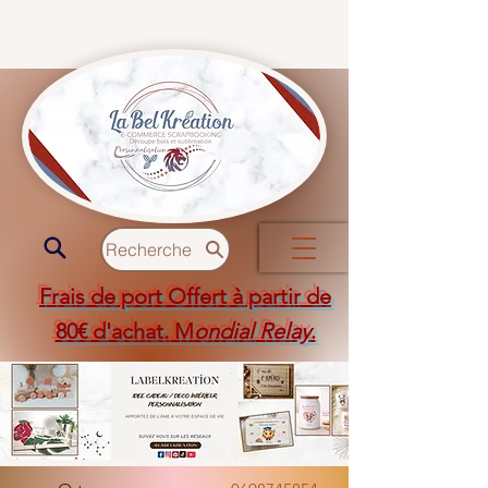
Recherche
Frais de port Offert à partir de
80€ d'achat. M
ondial Relay
.