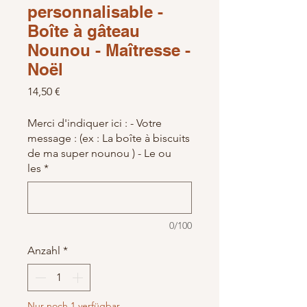
personnalisable -
Boîte à gâteau
Nounou - Maîtresse -
Noël
Preis
14,50 €
Merci d'indiquer ici : - Votre
message : (ex : La boîte à biscuits
de ma super nounou ) - Le ou
les
*
0/100
Anzahl
*
Nur noch 1 verfügbar