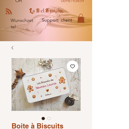
Ort
0698745854
L
B
K
a
el
ration
Support client
Wunschzet
tel
Boite à Biscuits