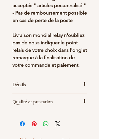
acceptés " articles personnalisé "
- Pas de remboursement possible
en cas de perte de la poste
Livraison mondial relay n'oubliez
pas de nous indiquer le point
relais de votre choix dans l'onglet
remarque à la finalisation de
votre commande et paiement.
Détails
Dimensions : 18cm x 11cm x 5.5cm
Qualité et prestation
Personnalisé avec soin par Atelier
LaBelKreation
Par soucis de qualité de fabrication
les objets et la personnalisation sont
réalisé le jour de la commande, le
délai de livraison peut être rallongé