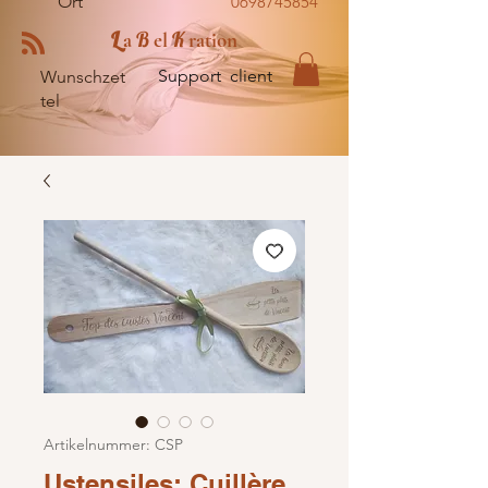
Ort
0698745854
L
B
K
a
el
ration
Support client
Wunschzet
tel
Artikelnummer: CSP
Ustensiles: Cuillère