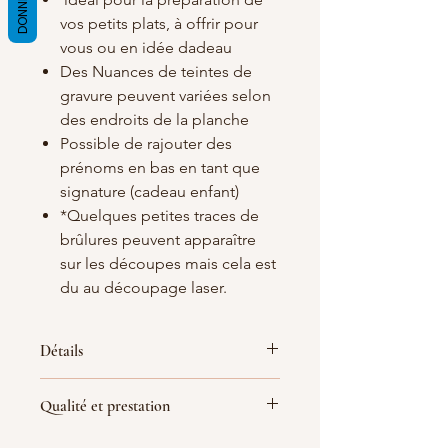
vos petits plats, à offrir pour
vous ou en idée dadeau
Des Nuances de teintes de
gravure peuvent variées selon
des endroits de la planche
Possible de rajouter des
prénoms en bas en tant que
signature (cadeau enfant)
*Quelques petites traces de
brûlures peuvent apparaître
sur les découpes mais cela est
du au découpage laser.
Détails
Matières
: Bamboo
Qualité et prestation
Dimensions : 30cm de longueur
Planche Bois certifié FSC de qualité
Par soucis de qualité la gravure est