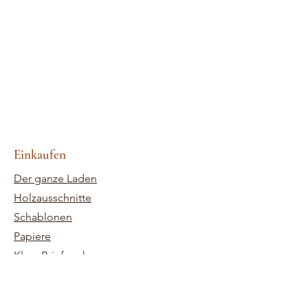
Einkaufen
Der ganze Laden
Holzausschnitte
Schablonen
Papiere
Klare Briefmarken
Verzierungen
Anpassungen im Holzschnitt