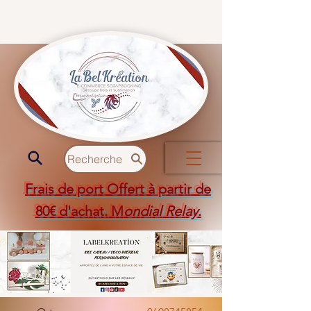
Recherche
Frais de port Offert à partir de
80€ d'achat. M
ondial Relay
.