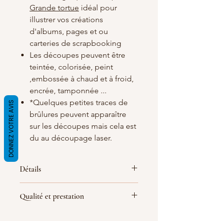
Grande tortue
idéal pour
illustrer vos créations
d'albums, pages et ou
carteries de scrapbooking
Les découpes peuvent être
teintée, colorisée, peint
,embossée à chaud et à froid,
encrée, tamponnée ...
*Quelques petites traces de
DONNEZ VOTRE AVIS
brûlures peuvent apparaître
sur les découpes mais cela est
du au découpage laser.
Détails
Matières
: carton bois blanc/crème de
Qualité et prestation
1.5 d'épaisseur
Dimensions :
(
les dimensions peuvent
Par soucis de qualité de fabrication
quelques peu varier
)