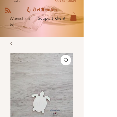
Ort
0698745854
L
B
K
a
el
ration
Support client
Wunschzet
tel