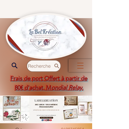
Recherche
Frais de port Offert à partir de
80€ d'achat. M
ondial Relay
.