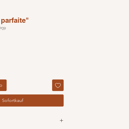
parfaite"
P09
rb
Sofortkauf