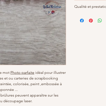
Matières
: carton boi
Qualité et prestati
Dimensions :
80X30m
quelques peu varier
)
Par soucis de qualité
Largeur : 8 cm
réalisé le jour de la
Hauteur: 3 cm
être rallongé d'une d
Fabrication Française
demande.
de LaBelKréation de
Tout simplement car 
clients
de mot
Photo parfaite
idéal pour illustrer
es et ou carteries de scrapbooking
eintée, colorisée, peint ,embossée à
mponnée ...
brûlures peuvent apparaître sur les
au découpage laser.