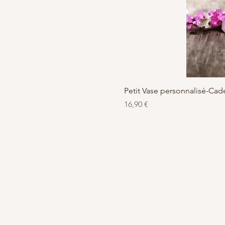
Petit Vase personnalisé-C
Preis
16,90 €