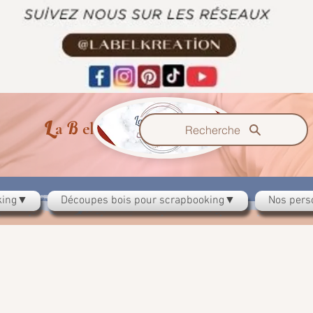
L
B
K
a
el
ration
Recherche
oking▼
Découpes bois pour scrapbooking▼
Nos pers