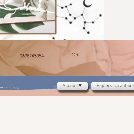
Ort
0698745854
Acceuil▼
Papiers scrapbo