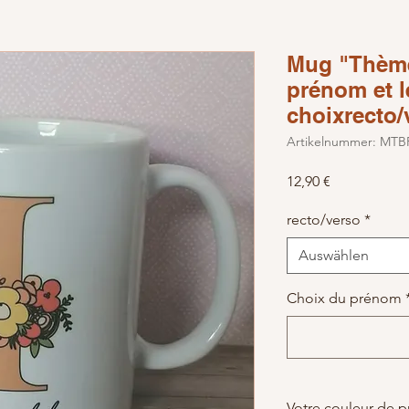
Mug "Thème
prénom et l
choixrecto/
Artikelnummer: MTB
Preis
12,90 €
recto/verso
*
Auswählen
Choix du prénom
Votre couleur de pr