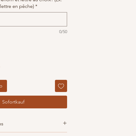
 lettre en pêche)
*
0/50
r
rb
Sofortkauf
es