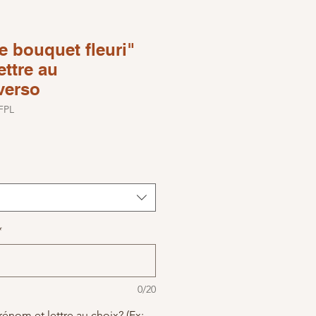
 bouquet fleuri"
ettre au
verso
FPL
*
0/20
énom et lettre au choix? (Ex: