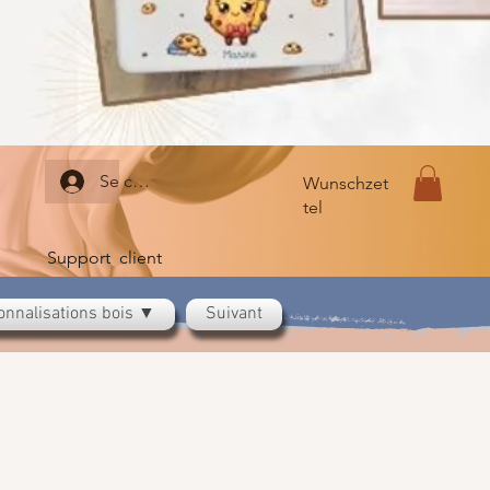
Se connecter
Wunschzet
tel
Support client
onnalisations bois ▼
Suivant