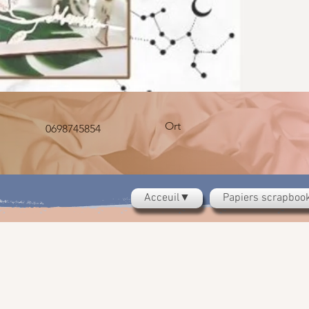
Ort
0698745854
Acceuil▼
Papiers scrapbo