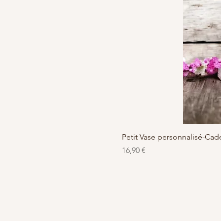
Petit Vase personnalisé-C
Preis
16,90 €