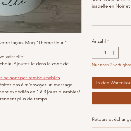
isabelle en Noir et
Anzahl
*
 votre façon. Mug "Thème fleuri"
ve-vaisselle
choix. Ajoutez-le dans la zone de
Nur noch 2 verfügba
es ne sont pas remboursables
In den Warenko
hésitez pas à m’envoyer un message.
ment expédiés en 1 à 3 jours ouvrables!
ennent plus de temps.
Retours et échang
Non acceptés