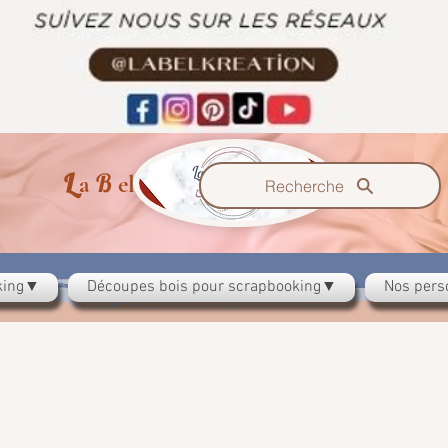
L
B
K
a
el
ration
Recherche
oking▼
Découpes bois pour scrapbooking▼
Nos pers