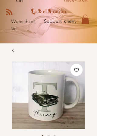
Ort
0698745854
L
B
K
a
el
ration
Support client
Wunschzet
tel