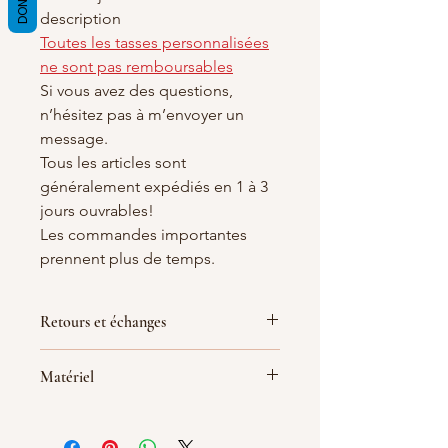
description
Toutes les tasses personnalisées
ne sont pas remboursables
Si vous avez des questions,
n’hésitez pas à m’envoyer un
message.
Tous les articles sont
généralement expédiés en 1 à 3
jours ouvrables!
Les commandes importantes
prennent plus de temps.
Retours et échanges
Non acceptés
Matériel
Mais n'hésitez pas à me contacter en
cas de problème avec votre
Tasse en céramique
commande.
Hauteur : 95 mm, Ø 82 mm,