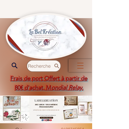
Recherche
Frais de port Offert à partir de
80€ d'achat. M
ondial Relay
.