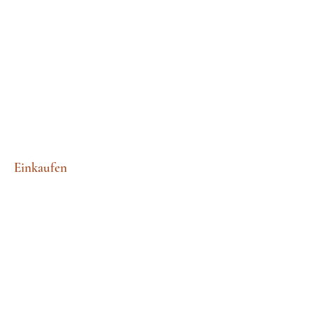
Einkaufen
Der ganze Laden
Holzausschnitte
Schablonen
Papiere
Klare Briefmarken
Verzierungen
Anpassungen im Holzschnitt