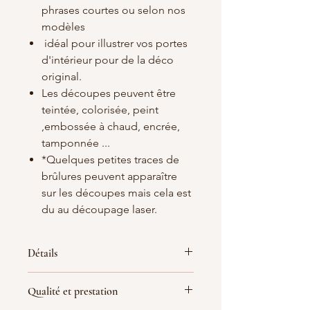
phrases courtes ou selon nos
modèles
idéal pour illustrer vos portes
d'intérieur pour de la déco
original.
Les découpes peuvent être
teintée, colorisée, peint
,embossée à chaud, encrée,
tamponnée ...
*Quelques petites traces de
brûlures peuvent apparaître
sur les découpes mais cela est
du au découpage laser.
Détails
Matières
: Bois blanc/crème 3 mm
Qualité et prestation
d'épaisseur
Dimensions : 10x20, 12.5x25, 15x30