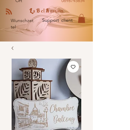
Ort
0698745854
L
B
K
a
el
ration
Support client
Wunschzet
tel