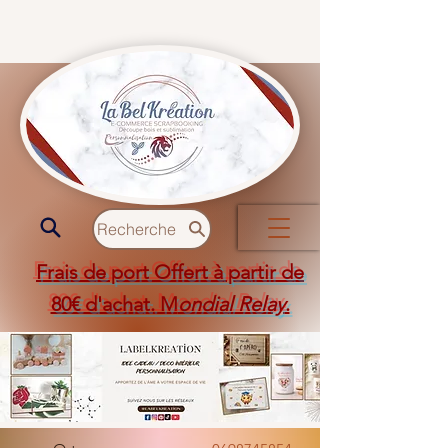
Recherche
Frais de port Offert à partir de
80€ d'achat. M
ondial Relay
.