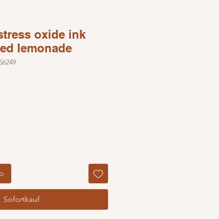
stress oxide ink
ed lemonade
56249
is
reis
r
rb
Sofortkauf