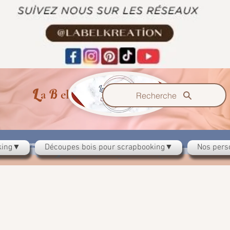
L
B
K
a
el
ration
Recherche
oking▼
Découpes bois pour scrapbooking▼
Nos pers