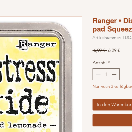
Ranger • Di
pad Squeez
Artikelnummer: TDO
Standardpre
Sale-P
 6,99 € 
6,29 €
Anzahl
*
Nur noch 3 verfügba
In den Warenko