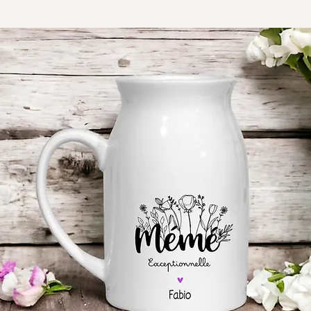
tels que la fabricati
tampon encreur en feu
encreur corresponda
toutes les couleurs Di