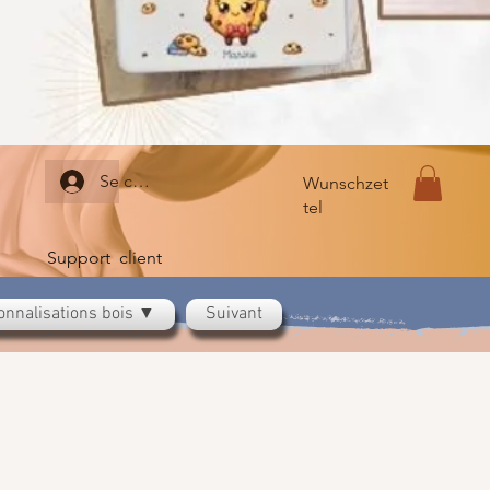
Se connecter
Wunschzet
tel
Support client
onnalisations bois ▼
Suivant