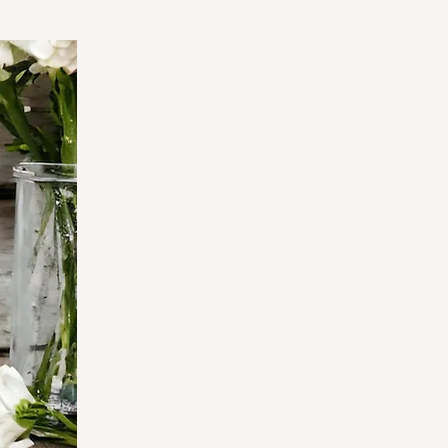
on de cartes et le scrapbooking. Le
tre est facile à remplir avec le ré-
nt, disponible séparément, dans
stress.