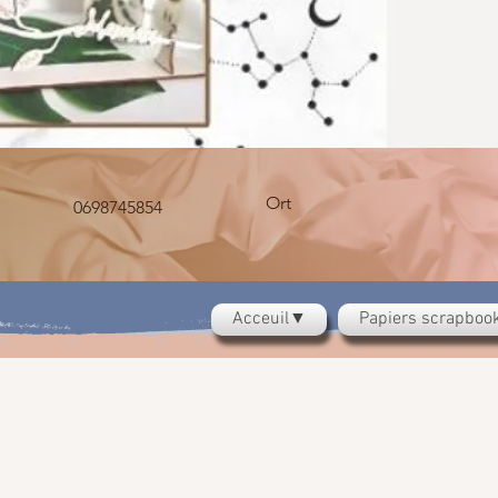
Ort
0698745854
Acceuil▼
Papiers scrapbo