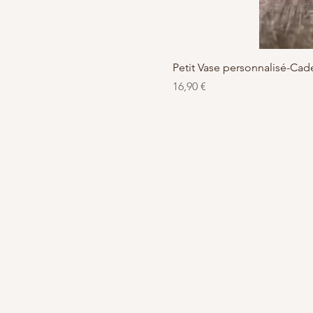
Petit Vase personnalisé-C
Preis
16,90 €