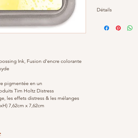
Détails
L'encre Tim Holtz Dis
une encre dye et un
tampon Distress Oxid
l’encre Distress Ink. 
que vous pouvez obte
est une encre couvr
très bien. L’aspersion
ossing Ink, Fusion d'encre colorante
oxydé, crayeux. L'en
xyde
ajoutez de l'eau, mê
tard. Utilisez Distre
cre pigmentée en un
pochoirs ou directeme
oduits Tim Holtz Distress
Les produits Distress
, les effets distress & les mélanges
projets mixed media, 
xH) 7,62cm x 7,62cm
techniques. Pensez 
Distress Oxide avec D
développés dans les
utiliser les produit
apporter plus de pro
e
création. Idéal pour t