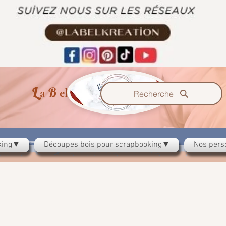
L
B
K
a
el
ration
Recherche
oking▼
Découpes bois pour scrapbooking▼
Nos pers