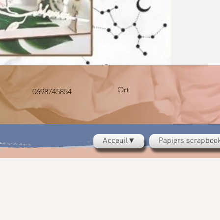
Ort
0698745854
Acceuil▼
Papiers scrapbo