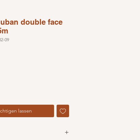
Ruban double face
5m
02-09
chtigen lassen