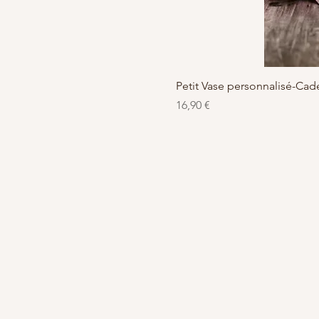
Petit Vase personnalisé-C
Preis
16,90 €