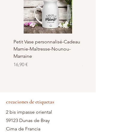
Petit Vase personnalisé-Cadeau
Pot à Biscuits personnali
Mamie-Maîtresse-Nounou-
céramique - Cadeau Ma
Marraine
Nounou-Maîtresse
Precio
Precio
16,90 €
23,50 €
creaciones de etiquetas
2 bis impasse oriental
59123 Dunas de Bray
Cima de Francia