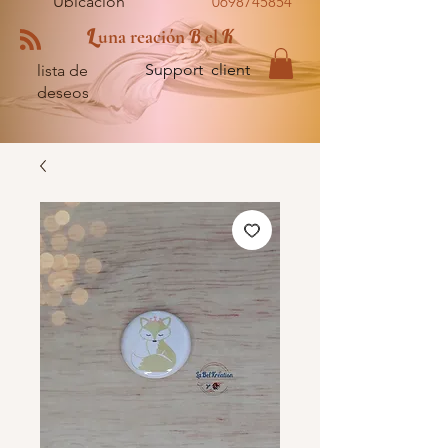
Ubicación
0698745854
L
B
K
una reación
el
Support client
lista de
deseos