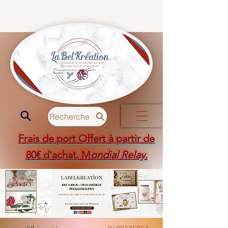
Recherche
Frais de port Offert à partir de
80€ d'achat. M
ondial Relay
.