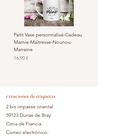
Petit Vase personnalisé-Cadeau
Pot à Biscuits personnali
Mamie-Maîtresse-Nounou-
céramique - Cadeau Ma
Marraine
Nounou-Maîtresse
Precio
Precio
16,90 €
23,50 €
creaciones de etiquetas
2 bis impasse oriental
59123 Dunas de Bray
Cima de Francia
Correo electrónico: