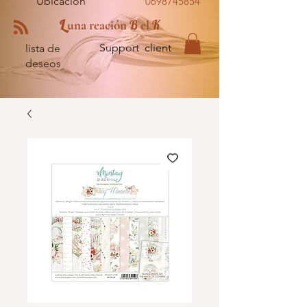
Ubicación
0698745854
L
B
K
una reación
el
Support client
lista de
deseos