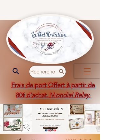
Recherche
Frais de port Offert à partir de
80€ d'achat. M
ondial Relay
.