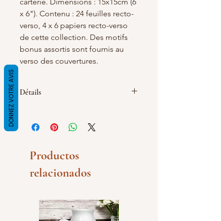
carterie. Dimensions : 15x15cm (6
x 6"). Contenu : 24 feuilles recto-
verso, 4 x 6 papiers recto-verso
de cette collection. Des motifs
bonus assortis sont fournis au
verso des couvertures.
DONNEZ VOTRE AVIS
Détails
Épaisseur : 240 gm2. MOQ : 2 pcs.
Technologie : impression offset,
collage d'un côté Emballage : sachet
avec fermeture autocollante.
Productos
relacionados