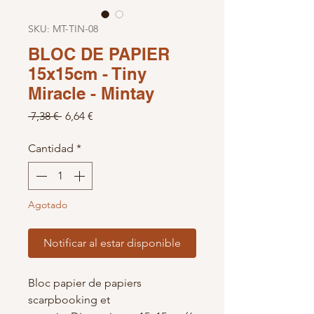
SKU: MT-TIN-08
BLOC DE PAPIER
15x15cm - Tiny
Miracle - Mintay
Precio
Precio de oferta
 7,38 € 
6,64 €
Cantidad
*
Agotado
Notificar al estar disponible
Bloc papier de papiers
scarpbooking et