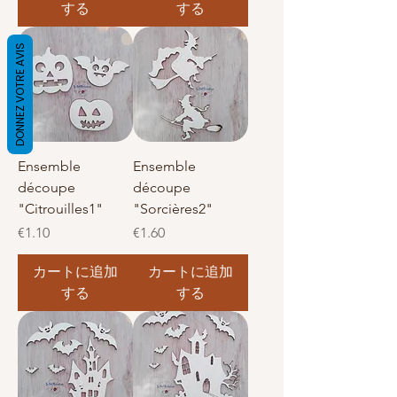
する
する
DONNEZ VOTRE AVIS
Ensemble
Ensemble
découpe
découpe
"Citrouilles1"
"Sorcières2"
価格
価格
€1.10
€1.60
カートに追加
カートに追加
する
する