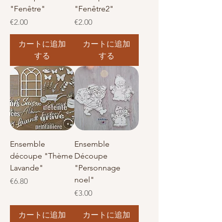
"Fenêtre"
"Fenêtre2"
価格
価格
€2.00
€2.00
カートに追加
カートに追加
する
する
Ensemble
Ensemble
découpe "Thème
Découpe
Lavande"
"Personnage
noel"
価格
€6.80
価格
€3.00
カートに追加
カートに追加