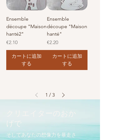
Ensemble
Ensemble
découpe "Maison
découpe "Maison
hanté2"
hanté"
価格
価格
€2.10
€2.20
カートに追加
カートに追加
する
する
1
/
3
クリエイターのおか
げで
そしてあなたの想像力を暴走さ