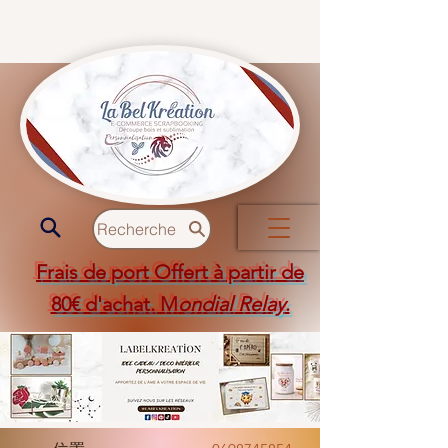
Recherche
Frais de port Offert à partir de
80€ d'achat. M
ondial Relay
.