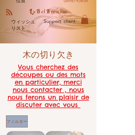
位置
0698745854
L
B
K
a
el
reation
Support client
ウィッシュ
リスト
木の切り欠き
Vous cherchez des
découpes ou des mots
en particulier, merci
nous contacter , nous
nous ferons un plaisir de
discuter avec vous
フィルター