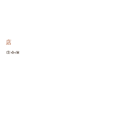
店
店全体
木の切り欠き
ステンシル
論文
クリアスタンプ
装飾
ウッドカットのカスタマイズ
インク
キット