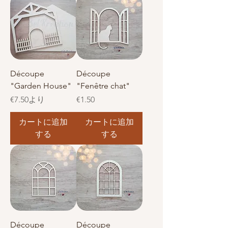
Découpe
Découpe
"Garden House"
"Fenêtre chat"
セール価格
価格
€7.50
より
€1.50
カートに追加
カートに追加
する
する
Découpe
Découpe