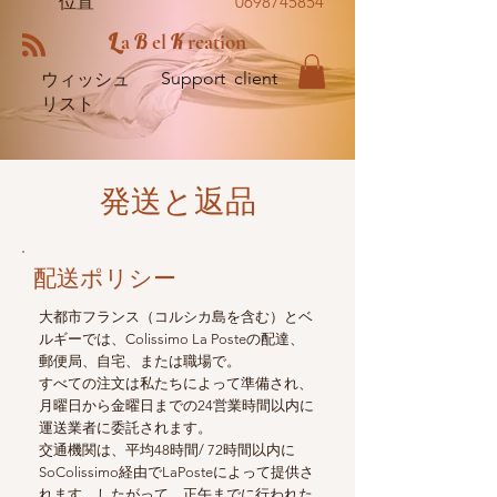
位置
0698745854
L
B
K
a
el
reation
Support client
ウィッシュ
リスト
発送と返品
配送ポリシー
大都市フランス（コルシカ島を含む）とベ
ルギーでは、Colissimo La Posteの配達、
郵便局、自宅、または職場で。
すべての注文は私たちによって準備され、
月曜日から金曜日までの24営業時間以内に
運送業者に委託されます。
交通機関は、平均48時間/ 72時間以内に
SoColissimo経由でLaPosteによって提供さ
れます。したがって、正午までに行われた