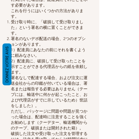
す必要があります。
これを行うにはいくつかの方法がありま
す。
受け取り時に、「破損して受け取りまし
た」という署名の横に置くことができま
す。
署名のないデポ配送の場合、2つのオプシ
ョンがあります。
DONNEZ VOTRE AVIS
1）配達員にあなたの前にそれを書くよう
に頼みなさい。
2）配達員に、破損して受け取ったことを
示すことができる代理店からの紙を依頼し
ます。
署名なしで配達する場合、および注文に運
送会社からの印鑑が付いている場合は、署
名または報告する必要はありません（テー
プには、輸送中に何かが起こったこと、お
よび代理店がすでに示しているため）世話
をしました）。
ただし、パッケージに問題や問題が見つか
った場合は、配達時に注意することを強く
お勧めします（クーデター、輸送機関から
のテープ、破損または開封された箱）。
破損した注文や受け取った注文を管理する