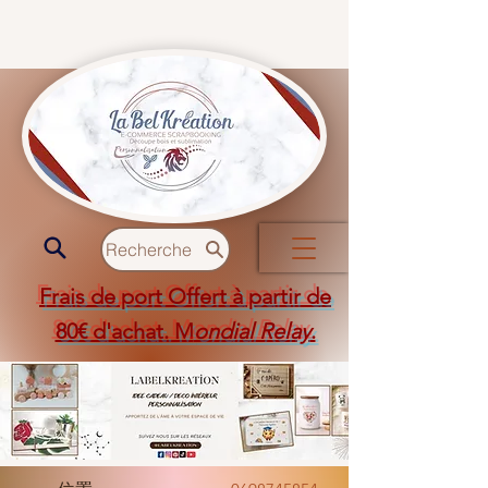
Recherche
Frais de port Offert à partir de
80€ d'achat. M
ondial Relay
.