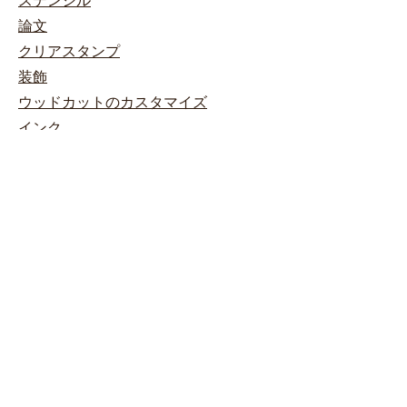
ステンシル
論文
クリアスタンプ
装飾
ウッドカットのカスタマイズ
インク
キット
ストアポリシー
規約と条件
発送と返品
助けが必要
0698745854
月〜金：午前9時〜午後5時
土曜日：午前9時〜午後1時