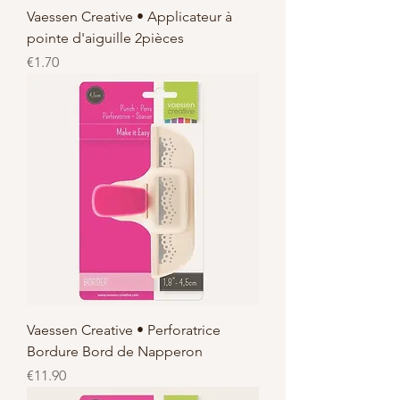
Vaessen Creative • Applicateur à
pointe d'aiguille 2pièces
価格
€1.70
Vaessen Creative • Perforatrice
Bordure Bord de Napperon
価格
€11.90