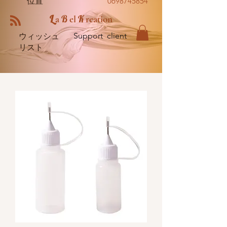
位置
0698745854
L
B
K
a
el
reation
Support client
ウィッシュ
リスト