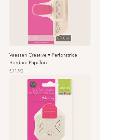
Vaessen Creative • Perforatrice
Bordure Papillon
価格
€11.90