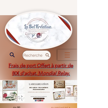
Recherche
Frais de port Offert à partir de
80€ d'achat. M
ondial Relay
.