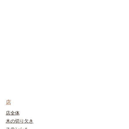
店
店全体
木の切り欠き