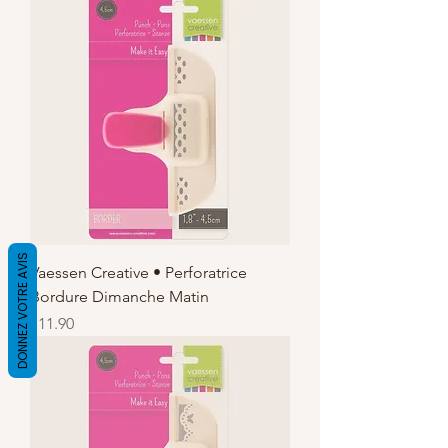
DONNEZ VOTRE AVIS
Vaessen Creative • Perforatrice
Bordure Dimanche Matin
価格
€11.90