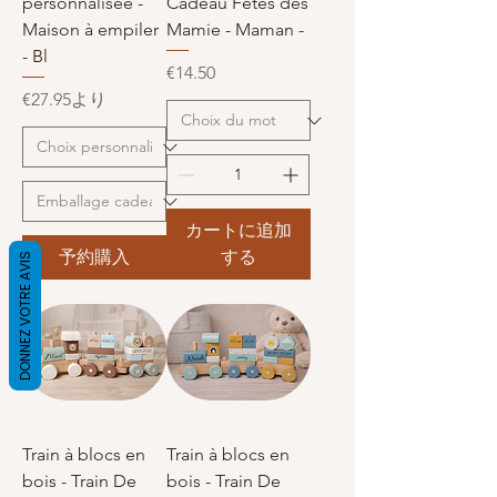
personnalisée -
Cadeau Fêtes des
Maison à empiler
Mamie - Maman -
- Bl
価格
€14.50
セール価格
€27.95
より
カートに追加
予約購入
する
DONNEZ VOTRE AVIS
Train à blocs en
Train à blocs en
bois - Train De
bois - Train De