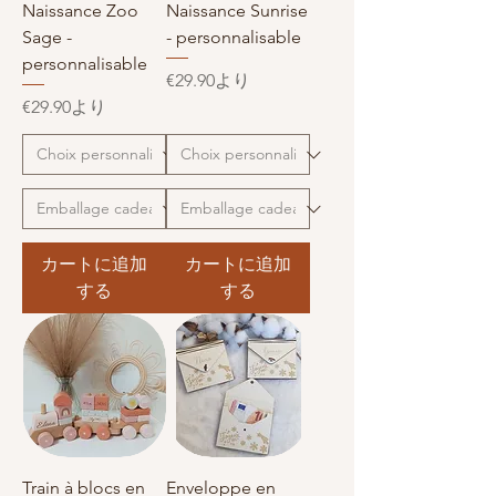
Naissance Zoo
Naissance Sunrise
Sage -
- personnalisable
personnalisable
セール価格
€29.90
より
セール価格
€29.90
より
カートに追加
カートに追加
する
する
Train à blocs en
Enveloppe en