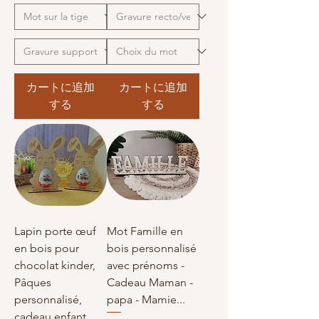
カートに追加
カートに追加
する
する
Lapin porte œuf
Mot Famille en
en bois pour
bois personnalisé
chocolat kinder,
avec prénoms -
Pâques
Cadeau Maman -
personnalisé,
papa - Mamie...
cadeau enfant