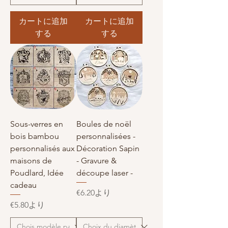
カートに追加
カートに追加
する
する
Sous-verres en
Boules de noël
bois bambou
personnalisées -
personnalisés aux
Décoration Sapin
maisons de
- Gravure &
Poudlard, Idée
découpe laser -
cadeau
セール価格
€6.20
より
セール価格
€5.80
より