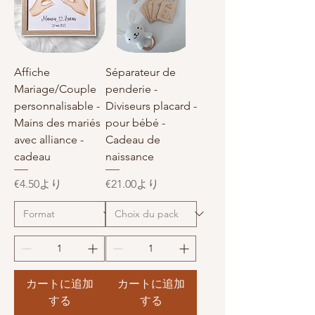
Affiche
Séparateur de
Mariage/Couple
penderie -
personnalisable -
Diviseurs placard -
Mains des mariés
pour bébé -
avec alliance -
Cadeau de
cadeau
naissance
セール価格
セール価格
€4.50
より
€21.00
より
カートに追加
カートに追加
する
する