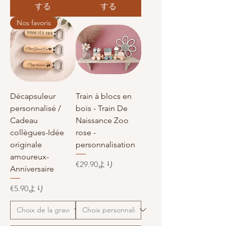
する
する
Nos favoris
Décapsuleur
Train à blocs en
personnalisé /
bois - Train De
Cadeau
Naissance Zoo
collègues-Idée
rose -
originale
personnalisation
amoureux-
セール価格
€29.90
より
Anniversaire
セール価格
€5.90
より