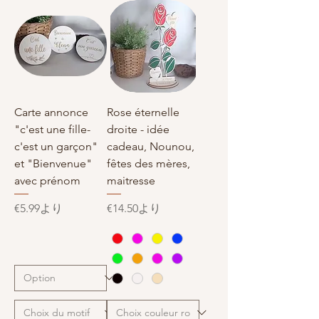
Carte annonce
Rose éternelle
"c'est une fille-
droite - idée
c'est un garçon"
cadeau, Nounou,
et "Bienvenue"
fêtes des mères,
avec prénom
maitresse
セール価格
セール価格
€5.99
より
€14.50
より