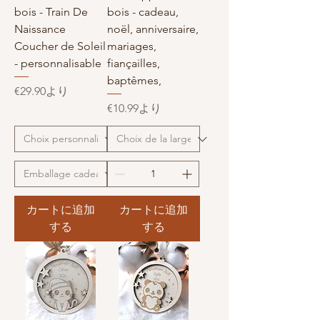
bois - Train De
bois - cadeau,
Naissance
noël, anniversaire,
Coucher de Soleil
mariages,
- personnalisable
fiançailles,
baptêmes,
セール価格
€29.90
より
セール価格
€10.99
より
カートに追加
カートに追加
する
する