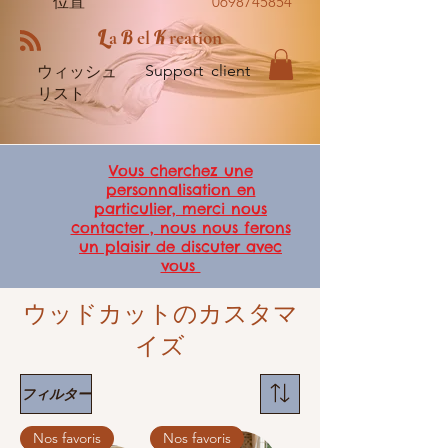
位置
0698745854
L
B
K
a
el
reation
Support client
ウィッシュ
リスト
Vous cherchez une
personnalisation en
particulier, merci nous
contacter , nous nous ferons
un plaisir de
discuter avec
vous
ウッドカットのカスタマ
イズ
フィルター
Nos favoris
Nos favoris