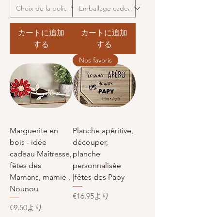
カートに追加
カートに追加
する
する
Nos favoris
Marguerite en
Planche apéritive,
bois - idée
découper,
cadeau Maîtresse,
planche
fêtes des
personnalisée
Mamans, mamie ,
|fêtes des Papy
Nounou
セール価格
€16.95
より
セール価格
€9.50
より