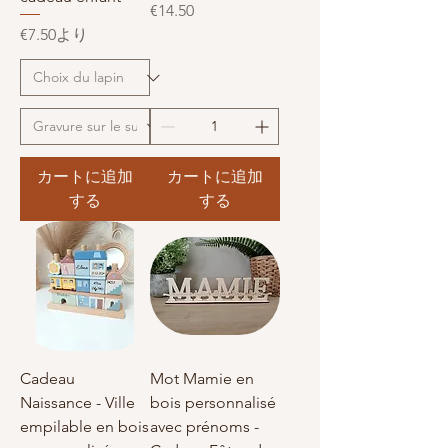
価格
€14.50
セール価格
€7.50
より
カートに追加
カートに追加
する
する
Cadeau
Mot Mamie en
Naissance - Ville
bois personnalisé
empilable en bois
avec prénoms -