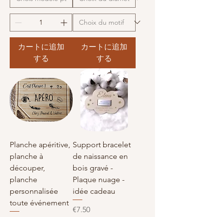
カートに追加
カートに追加
する
する
Planche apéritive,
Support bracelet
planche à
de naissance en
découper,
bois gravé -
planche
Plaque nuage -
personnalisée
idée cadeau
toute événement
価格
€7.50