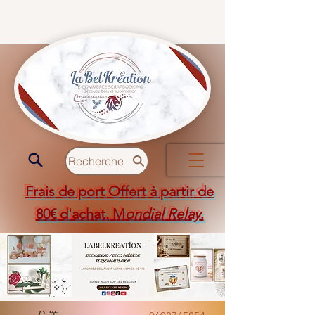
Recherche
Frais de port Offert à partir de
80€ d'achat. M
ondial Relay
.