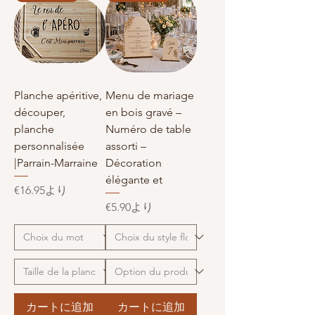
Planche apéritive,
Menu de mariage
découper,
en bois gravé –
planche
Numéro de table
personnalisée
assorti –
|Parrain-Marraine
Décoration
élégante et
セール価格
€16.95
より
セール価格
€5.90
より
カートに追加
カートに追加