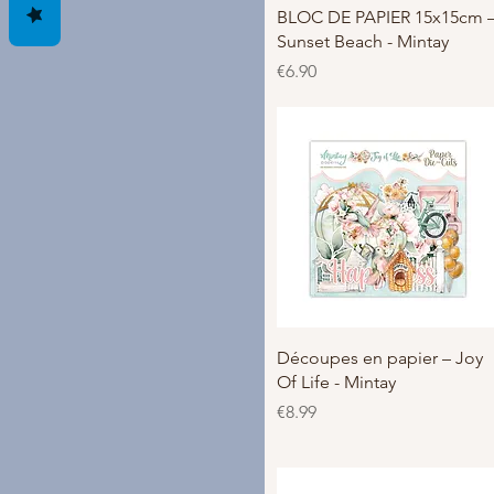
クイックビュー
BLOC DE PAPIER 15x15cm 
Sunset Beach - Mintay
価格
€6.90
クイックビュー
Découpes en papier – Joy
Of Life - Mintay
価格
€8.99