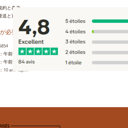
規約と条件
発送と返品
が必要
5854
：午前9時〜午後5時
：午前9時〜午後1時
10 am-12pm