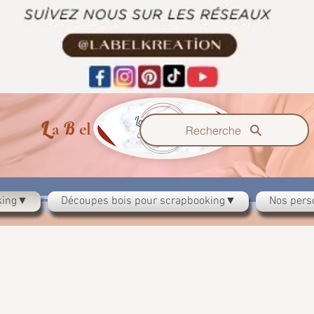
L
B
K
a
el
reation
Recherche
oking▼
Découpes bois pour scrapbooking▼
Nos pers