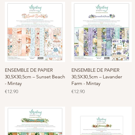
クイックビュー
クイックビュー
ENSEMBLE DE PAPIER
ENSEMBLE DE PAPIER
30,5X30,5cm – Sunset Beach
30,5X30,5cm – Lavander
- Mintay
Farm - Mintay
価格
価格
€12.90
€12.90