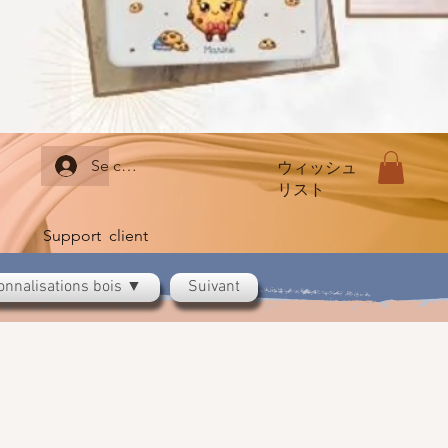
Se connecter
ウィッシュ
リスト
Support client
onnalisations bois ▼
Suivant