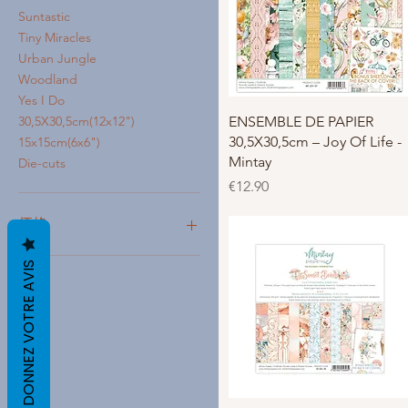
Suntastic
Tiny Miracles
Urban Jungle
Woodland
Yes I Do
クイックビュー
ENSEMBLE DE PAPIER
30,5X30,5cm(12x12")
30,5X30,5cm – Joy Of Life -
15x15cm(6x6")
Mintay
Die-cuts
価格
€12.90
価格
DONNEZ VOTRE AVIS
€5
€14