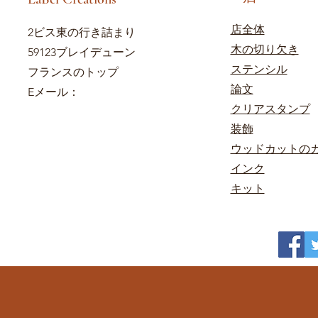
店全体
2ビス東の行き詰まり
木の切り欠き
59123ブレイデューン
ステンシル
フランスのトップ
論文
Eメール：
クリアスタンプ
装飾
ウッドカットの
インク
キット