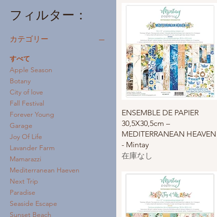
フィルター：
カテゴリー
すべて
Apple Season
Botany
City of love
Fall Festival
クイックビュー
ENSEMBLE DE PAPIER
Forever Young
30,5X30,5cm –
Garage
MEDITERRANEAN HEAVEN
Joy Of Life
- Mintay
Lavander Farm
在庫なし
Mamarazzi
Mediterranean Haeven
Next Trip
Paradise
Seaside Escape
Sunset Beach