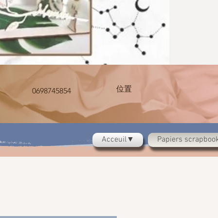
位置
0698745854
Acceuil▼
Papiers scrapbo