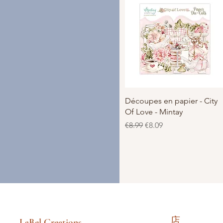
クイックビュー
Découpes en papier - City
Of Love - Mintay
通常価格
セール価格
€8.99
€8.09
店
LaBel Creations