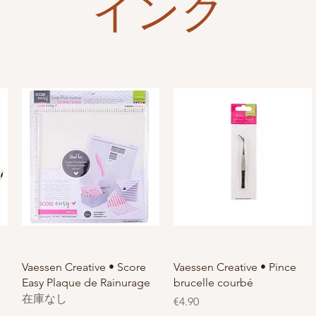
インク
Vaessen Creative • Score
Vaessen Creative • Pince
Easy Plaque de Rainurage
brucelle courbé
在庫なし
価格
€4.90