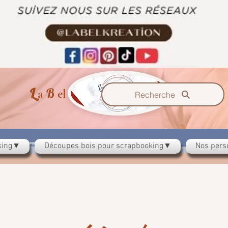
L
B
K
a
el
reation
Recherche
oking▼
Découpes bois pour scrapbooking▼
Nos pers