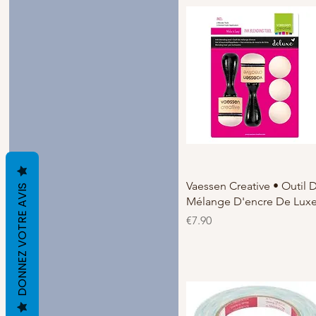
Vaessen Creative • Outil 
DONNEZ VOTRE AVIS
Mélange D'encre De Lux
価格
€7.90