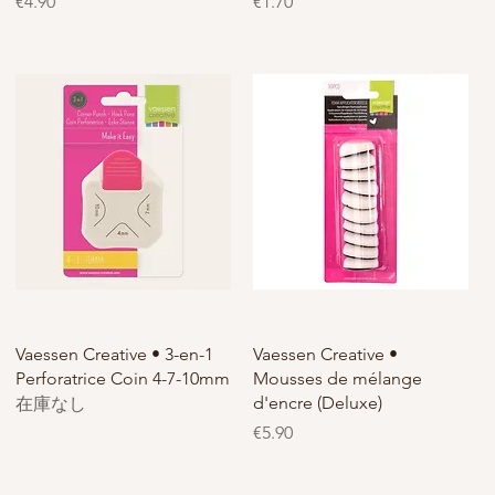
価格
価格
€4.90
€1.70
Vaessen Creative • 3-en-1
Vaessen Creative •
Perforatrice Coin 4-7-10mm
Mousses de mélange
d'encre (Deluxe)
在庫なし
価格
€5.90