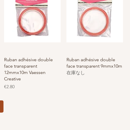
Ruban adhésive double
Ruban adhésive double
face transparent
face transparent 9mmx10m
12mmx10m Vaessen
在庫なし
Creative
価格
€2.80