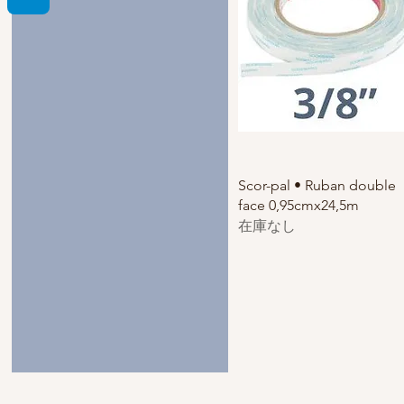
Scor-pal • Ruban double
face 0,95cmx24,5m
在庫なし