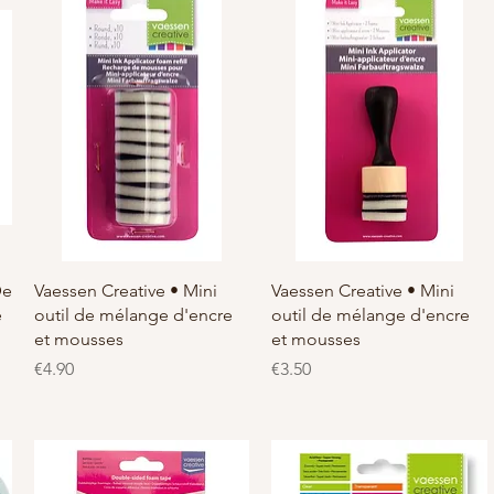
De
Vaessen Creative • Mini
Vaessen Creative • Mini
e
outil de mélange d'encre
outil de mélange d'encre
et mousses
et mousses
価格
価格
€4.90
€3.50