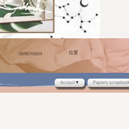
位置
0698745854
Acceuil▼
Papiers scrapbo