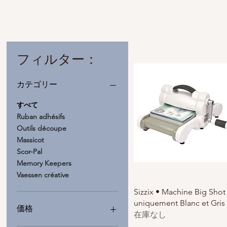
フィルター：
カテゴリー
すべて
Ruban adhésifs
Outils découpe
Massicot
Scor-Pal
Memory Keepers
Vaessen créative
Sizzix • Machine Big Shot
uniquement Blanc et Gris
価格
在庫なし