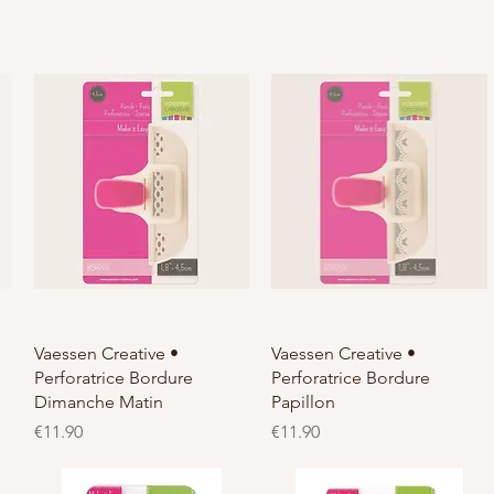
Vaessen Creative •
Vaessen Creative •
Perforatrice Bordure
Perforatrice Bordure
Dimanche Matin
Papillon
価格
価格
€11.90
€11.90