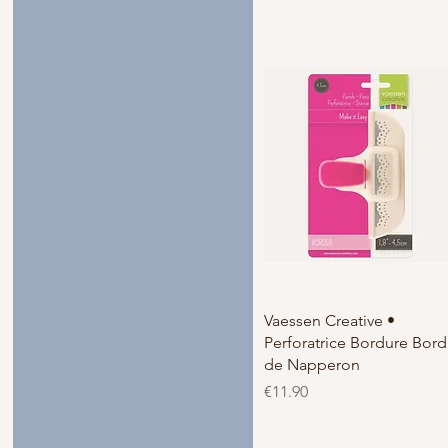
€0
€123
Vaessen Creative •
Perforatrice Bordure Bord
de Napperon
価格
€11.90