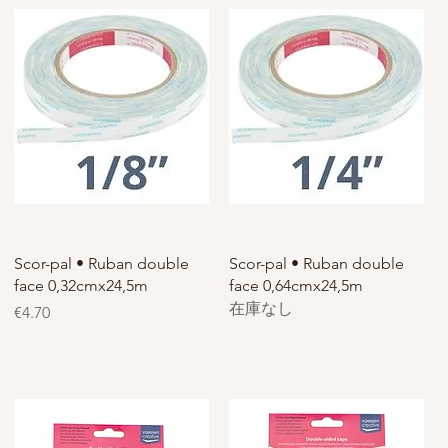
Scor-pal • Ruban double
Scor-pal • Ruban double
face 0,32cmx24,5m
face 0,64cmx24,5m
在庫なし
価格
€4.70