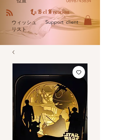
位置
0698745854
L
B
K
a
el
reation
Support client
ウィッシュ
リスト