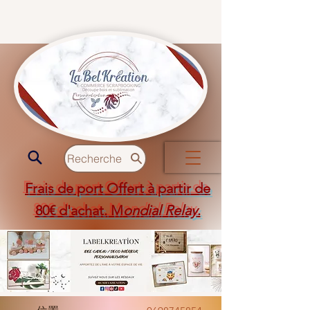
Recherche
Frais de port Offert à partir de
80€ d'achat. M
ondial Relay
.