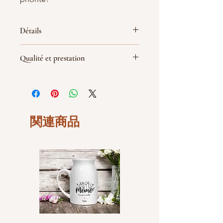
Détails
Dimension :
Qualité et prestation
Epaisseur du bois :
3mm
Profondeur :
9.5 cm
Par soucis de qualité de fabrication
Hauteur :
21 cm
les découpes sont réalisé le jour de la
largeur :
21 cm
commande, le délai de livraison peut
Alimenté par une lampe LED Couleur
être rallongé d'une demi-journée
Blanc Chaud (pile incluse C2032)
selon le type et la demande.
関連商品
Tout simplement car nous voulons de
la qualité pour nos clients