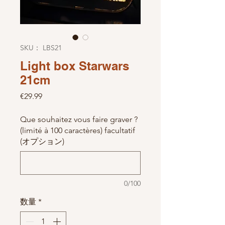
SKU： LBS21
Light box Starwars
21cm
価格
€29.99
Que souhaitez vous faire graver ?
(limité à 100 caractères) facultatif
(オプション)
0/100
数量
*