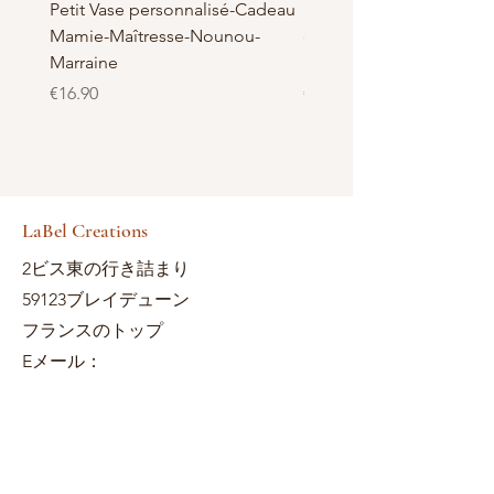
Petit Vase personnalisé-Cadeau
Pot à Biscuits personnali
Mamie-Maîtresse-Nounou-
céramique - Cadeau Ma
Marraine
Nounou-Maîtresse
価格
価格
€16.90
€23.50
LaBel Creations
2ビス東の行き詰まり
59123ブレイデューン
フランスのトップ
Eメール：