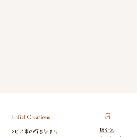
店
LaBel Creations
店全体
2ビス東の行き詰まり