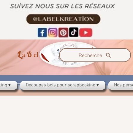
L
B
K
a
el
reation
Recherche
oking▼
Découpes bois pour scrapbooking▼
Nos pers