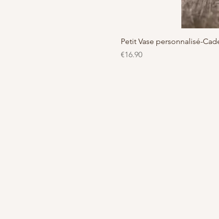
Petit Vase personnalisé-C
価格
€16.90