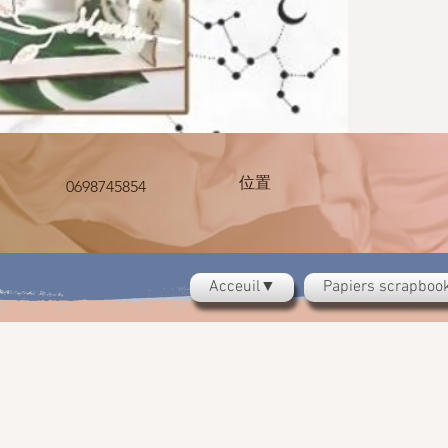
位置
0698745854
Acceuil▼
Papiers scrapbo