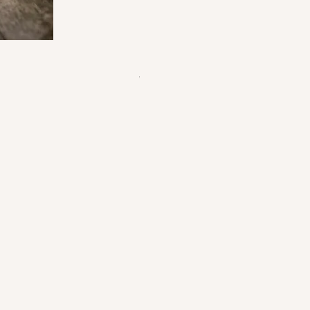
Pot à Biscuits personnalisé - en
価格
€23.50