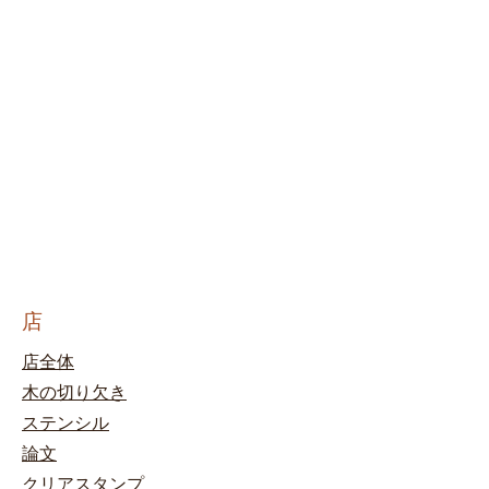
店
店全体
木の切り欠き
ステンシル
論文
クリアスタンプ