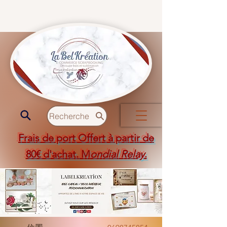
Recherche
Frais de port Offert à partir de
80€ d'achat. M
ondial Relay
.