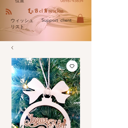
位置
0698745854
L
B
K
a
el
reation
Support client
ウィッシュ
リスト