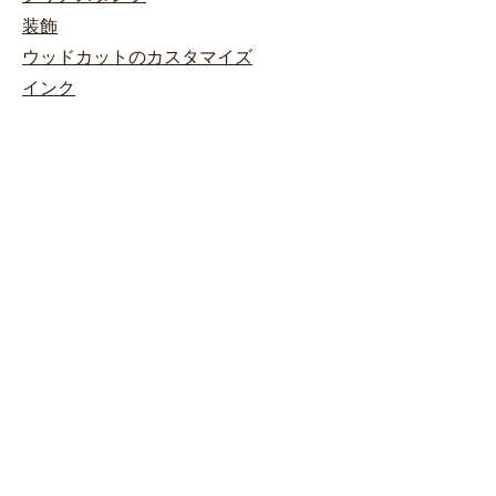
装飾
ウッドカットのカスタマイズ
インク
キット
ストアポリシー
規約と条件
発送と返品
助けが必要
0698745854
月〜金：午前9時〜午後5時
土曜日：午前9時〜午後1時
日曜日：10 am-12pm