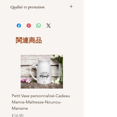
Matières
: carton bois blanc/crème de
Qualité et prestation
6 mm d'épaisseur
Dimensions : Diamétre au choix 80
Par soucis de qualité de fabrication
Fabrication Française et
les découpes sont réalisé le jour de la
Artisanal, Made in Bray dunes de
commande, le délai de livraison peut
LaBelKréation designer by
être rallongé d'une demi-journée
VinceHScrap
selon le type et la demande.
関連商品
Tout simplement car nous voulons de
la qualité pour nos clients
Petit Vase personnalisé-Cadeau
Pot à Biscuits personnali
Mamie-Maîtresse-Nounou-
céramique - Cadeau Ma
Marraine
Nounou-Maîtresse
価格
価格
€16.90
€23.50