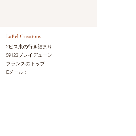
LaBel Creations
2ビス東の行き詰まり
59123ブレイデューン
フランスのトップ
Eメール：