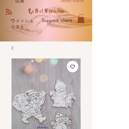
位置
0698745854
L
B
K
a
el
reation
Support client
ウィッシュ
リスト