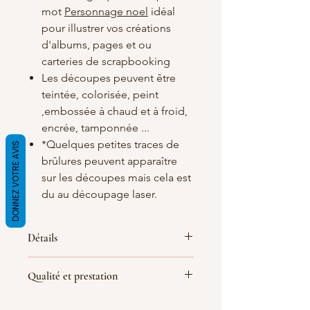
mot
Personnage noel
idéal
pour illustrer vos créations
d'albums, pages et ou
carteries de scrapbooking
Les découpes peuvent être
teintée, colorisée, peint
,embossée à chaud et à froid,
encrée, tamponnée ...
*Quelques petites traces de
DONNEZ VOTRE AVIS
brûlures peuvent apparaître
sur les découpes mais cela est
du au découpage laser.
Détails
Matières
: carton bois blanc/crème de
Qualité et prestation
1.5 d'épaisseur
Dimensions :
80X50 mm pour le plus
Par soucis de qualité de fabrication
grand "père Noel" (
les dimensions