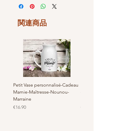
les découpes sont réalisé le jour de la
peuvent quelques peu varier
)
commande, le délai de livraison peut
Pour voir les tailles des autres
être rallongé d'une demi-journée
personnages ils sont en vente à
selon le type et la demande.
関連商品
l'unité
Tout simplement car nous voulons de
Fabrication Française et
la qualité pour nos clients
Artisanal, Made in Bray dunes de
LaBelKréation designer by
VinceHScrap
Petit Vase personnalisé-Cadeau
Pot à Biscuits personnali
Mamie-Maîtresse-Nounou-
céramique - Cadeau Ma
Marraine
Nounou-Maîtresse
価格
価格
€16.90
€23.50