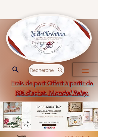
Recherche
Frais de port Offert à partir de
80€ d'achat. M
ondial Relay
.