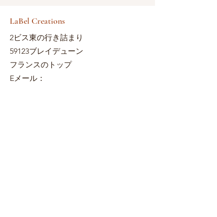
LaBel Creations
2ビス東の行き詰まり
59123ブレイデューン
フランスのトップ
Eメール：