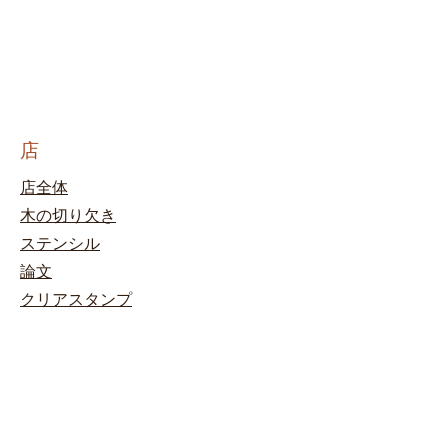
店
店全体
木の切り欠き
ステンシル
論文
クリアスタンプ
装飾
ウッドカットのカスタマイズ
インク
キット