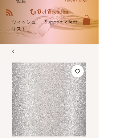
位置
0698745854
L
B
K
a
el
reation
Support client
ウィッシュ
リスト