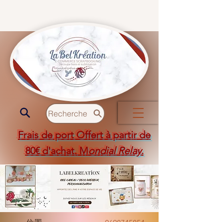
Recherche
Frais de port Offert à partir de
80€ d'achat. M
ondial Relay
.