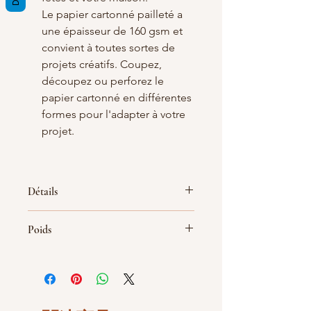
Le papier cartonné pailleté a
une épaisseur de 160 gsm et
convient à toutes sortes de
projets créatifs. Coupez,
découpez ou perforez le
papier cartonné en différentes
formes pour l'adapter à votre
projet.
Détails
Papier pailleté de 160 gsm au
Poids
format scrapbooking
Disponible dans plus de 20
couleurs différentes
Idéal pour la fabrication de cartes,
scrapbooking et bien plus encore
Dimensions du produit