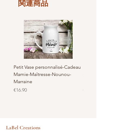
関連商品
(LxHxH)30,50cm x 30,50cm
Petit Vase personnalisé-Cadeau
Pot à Biscuits personnali
Mamie-Maîtresse-Nounou-
céramique - Cadeau Ma
Marraine
Nounou-Maîtresse
価格
価格
€16.90
€23.50
LaBel Creations