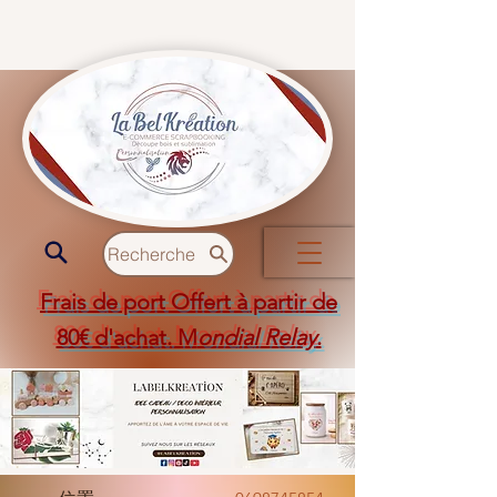
Recherche
Frais de port Offert à partir de
80€ d'achat. M
ondial Relay
.