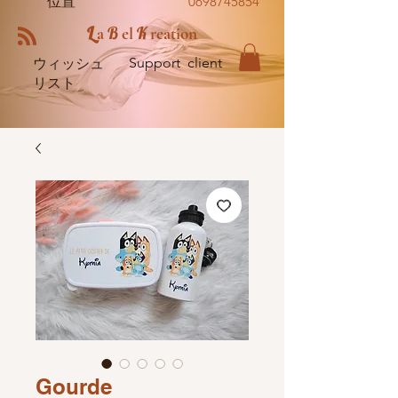
位置
0698745854
L
B
K
a
el
reation
Support client
ウィッシュ
リスト
Gourde