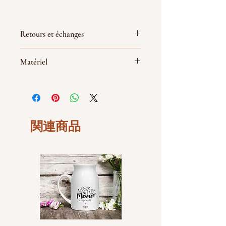
Retours et échanges
Non acceptés
Matériel
Mais n'hésitez pas à me contacter en
cas de problème avec votre
D'une contenance de 500ml, cette
commande.
gourde est livré avec un bouchon
sport noir en plastique avec
capuchon et un bouchon à vis
avec mousqueton
関連商品
Diamètre :7,3 cm - Hauteur : 19,5 cm
La boite à goûter est fabriquée en
plastique sans BPA
Couleur blanche
Dimensions de la boite : 18.5 x 12.7 x
6 cm
Personnalisé avec soin par Atelier