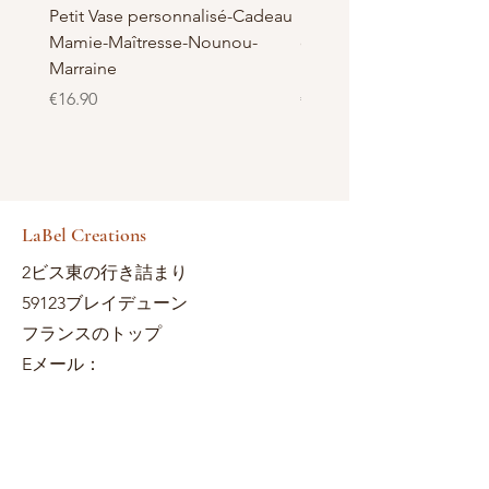
LaBelKreation
Petit Vase personnalisé-Cadeau
Pot à Biscuits personnali
Mamie-Maîtresse-Nounou-
céramique - Cadeau Ma
Marraine
Nounou-Maîtresse
価格
価格
€16.90
€23.50
LaBel Creations
2ビス東の行き詰まり
59123ブレイデューン
フランスのトップ
Eメール：