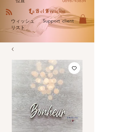
位置
0698745854
L
B
K
a
el
reation
Support client
ウィッシュ
リスト