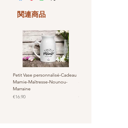
commande, le délai de livraison peut
Largeur : 5.4 cm
être rallongé d'une demi-journée
Hauteur: 2.4 cm
selon le type et la demande.
関連商品
Fabrication Française et
Tout simplement car nous voulons de
Artisanal, Made in Bray dunes de
la qualité pour nos clients
LaBelKréation designer by
VinceHScrap
Petit Vase personnalisé-Cadeau
Pot à Biscuits personnali
Mamie-Maîtresse-Nounou-
céramique - Cadeau Ma
Marraine
Nounou-Maîtresse
価格
価格
€16.90
€23.50