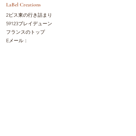
LaBel Creations
2ビス東の行き詰まり
59123ブレイデューン
フランスのトップ
Eメール：