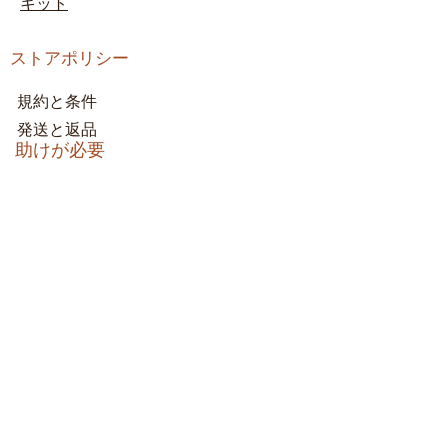
キット
ストアポリシー
規約と条件
発送と返品
助けが必要
0698745854
月〜金：午前9時〜午後5時
土曜日：午前9時〜午後1時
日曜日：10 am-12pm