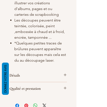
illustrer vos créations
d'albums, pages et ou
carteries de scrapbooking
Les découpes peuvent être
teintée, colorisée, peint
,embossée à chaud et à froid,
encrée, tamponnée ...
*Quelques petites traces de
brûlures peuvent apparaître
sur les découpes mais cela est
du au découpage laser.
DONNEZ VOTRE AVIS
Détails
Matières
: carton bois blanc/crème de
Qualité et prestation
1.5 mm d'épaisseur
Dimensions : 54
X24mm
Par soucis de qualité de fabrication
(
les dimensions peuvent quelque peu
les découpes sont réalisé le jour de la
varier
)