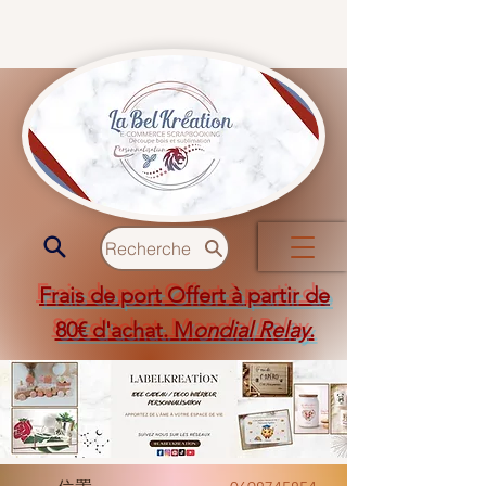
Recherche
Frais de port Offert à partir de
80€ d'achat. M
ondial Relay
.