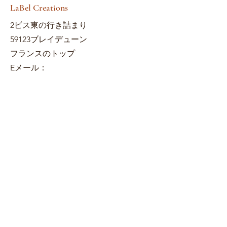
LaBel Creations
2ビス東の行き詰まり
59123ブレイデューン
フランスのトップ
Eメール：