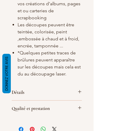
vos créations d'albums, pages
et ou carteries de
scrapbooking
Les découpes peuvent être
teintée, colorisée, peint
,embossée à chaud et à froid,
encrée, tamponnée ...
*Quelques petites traces de
DONNEZ VOTRE AVIS
brûlures peuvent apparaître
sur les découpes mais cela est
du au découpage laser.
Détails
Matières
: carton bois blanc/crème de
Qualité et prestation
1.5 mm d'épaisseur
Dimensions : 54x24
mm
Par soucis de qualité de fabrication
(
les dimensions peuvent quelque peu
les découpes sont réalisé le jour de la
varier
)