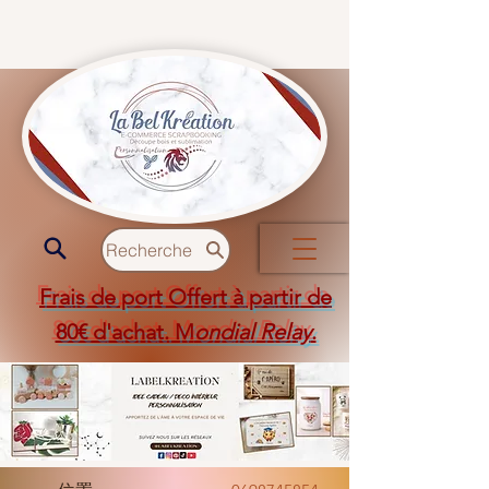
Recherche
Frais de port Offert à partir de
80€ d'achat. M
ondial Relay
.