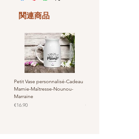
commande, le délai de livraison peut
Largeur : 5.4 cm
être rallongé d'une demi-journée
Hauteur: 2.4 cm
selon le type et la demande.
関連商品
Fabrication Française et
Tout simplement car nous voulons de
Artisanal, Made in Bray dunes de
la qualité pour nos clients
LaBelKréation designer by
VinceHScrap
Petit Vase personnalisé-Cadeau
Pot à Biscuits personnali
Mamie-Maîtresse-Nounou-
céramique - Cadeau Ma
Marraine
Nounou-Maîtresse
価格
価格
€16.90
€23.50