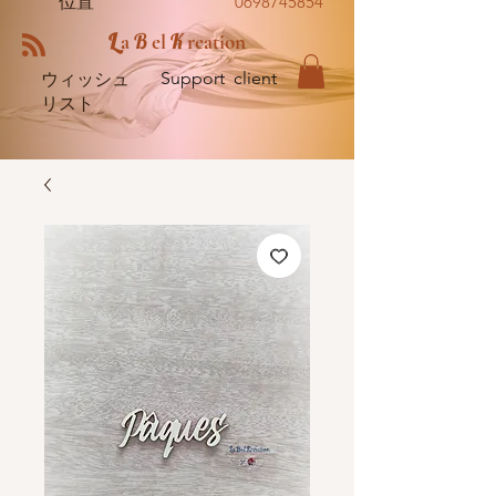
位置
0698745854
L
B
K
a
el
reation
Support client
ウィッシュ
リスト