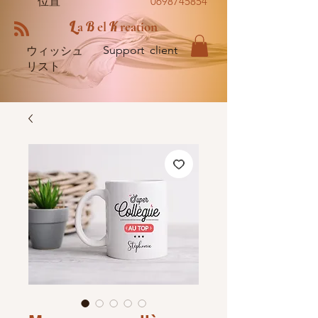
位置
0698745854
L
B
K
a
el
reation
Support client
ウィッシュ
リスト