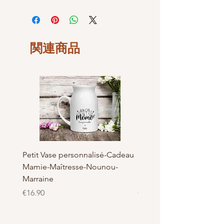
Tasse en céramique
Atelier LaBelKréation, Envoie par
Hauteur : 95 mm, Ø 82 mm,
colissimo
Diamètre : 80 mm
- Retours et échanges : Non acceptés
Volume environ 330 ml
- Pas de remboursement possible en
Ce mug bénéficie d'un traitement
関連商品
cas de perte de la poste
premium et vous pouvez le passer
- Nous ne sommes en aucun cas
au lave vaisselle et au micro-onde
responsable des éventuels dégâts ou
Personnalisé avec soin par Atelier
perte de la poste ,
LaBelKreation
- Nos articles sont conformes aux
photos et sont emballés avec soin et
précaution par notre atelier. (prise de
Photo et confirmation à l'expédition)
- Nous n’acceptons pas les retours
car nos articles sont fabriqués sur
commande.
Petit Vase personnalisé-Cadeau
Pot à Biscuits personnali
Veuillez nous contacter si vous avez
Mamie-Maîtresse-Nounou-
céramique - Cadeau Ma
besoin d’aide.
Marraine
Nounou-Maîtresse
価格
価格
€16.90
€23.50