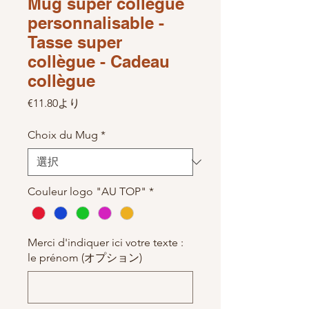
Mug super collègue
personnalisable -
Tasse super
collègue - Cadeau
collègue
セール価格
€11.80
より
Choix du Mug
*
Couleur logo "AU TOP"
*
Merci d'indiquer ici votre texte :
le prénom (オプション)