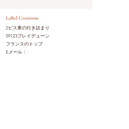
LaBel Creations
2ビス東の行き詰まり
59123ブレイデューン
フランスのトップ
Eメール：