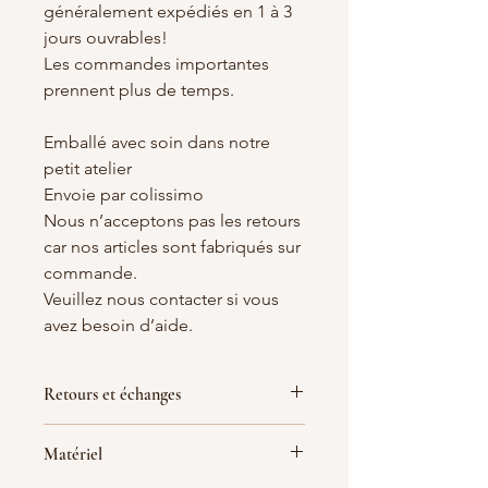
généralement expédiés en 1 à 3
jours ouvrables!
Les commandes importantes
prennent plus de temps.
Emballé avec soin dans notre
petit atelier
Envoie par colissimo
Nous n’acceptons pas les retours
car nos articles sont fabriqués sur
commande.
Veuillez nous contacter si vous
avez besoin d’aide.
Retours et échanges
-- Condition & livraison -- à lire Merci -
Matériel
- Important --
Emballé avec soin par notre petit