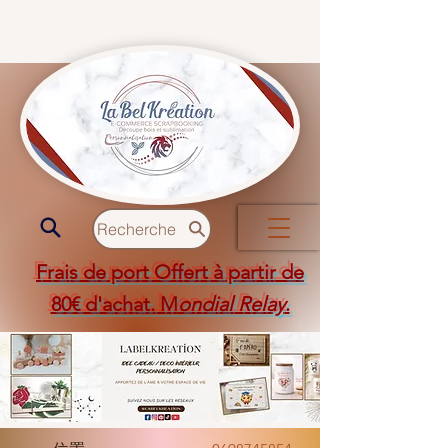
Recherche
Frais de port Offert à partir de
80€ d'achat. M
ondial Relay
.