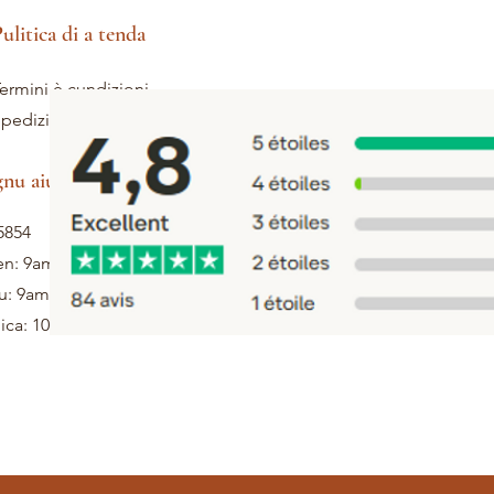
ulitica di a tenda
ermini è cundizioni
pedizione è ritorni
gnu aiutu
5854
en: 9am - 5pm
u: 9am - 1pm
ca: 10h - 12h