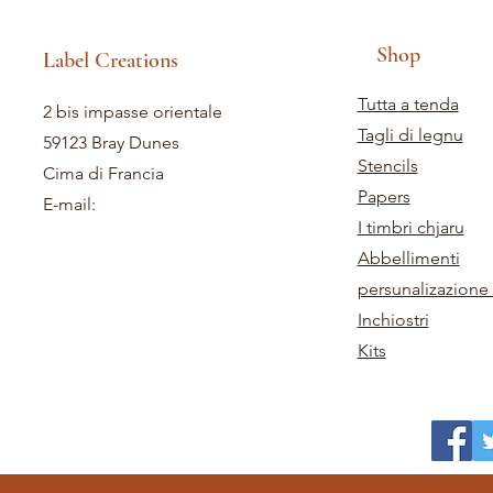
Shop
Label Creations
Tutta a tenda
2 bis impasse orientale
Tagli di legnu
59123 Bray Dunes
Stencils
Cima di Francia
Papers
E-mail:
I timbri chjaru
Abbellimenti
persunalizazione 
Inchiostri
Kits