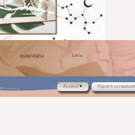
Locu
0698745854
Acceuil▼
Papiers scrapbo