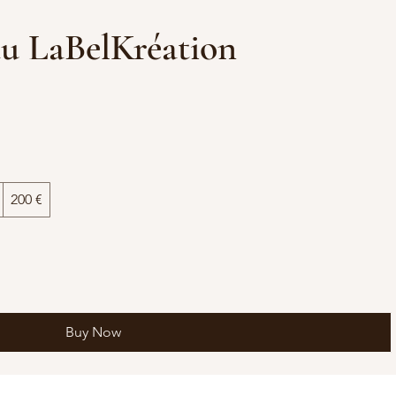
au LaBelKréation
200 €
Buy Now