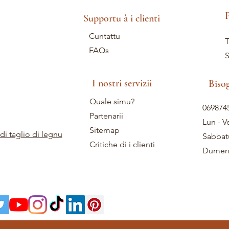
P
Supportu à i clienti
Cuntattu
T
FAQs
S
I nostri servizii
Biso
Quale simu?
069874
Partenarii
Lun - V
Sitemap
di taglio di legnu
Sabbat
Critiche di i clienti
Dumeni