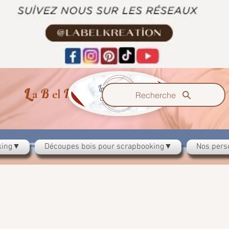
L
B
K
a
el
reazzione
Recherche
oking▼
Découpes bois pour scrapbooking▼
Nos pers