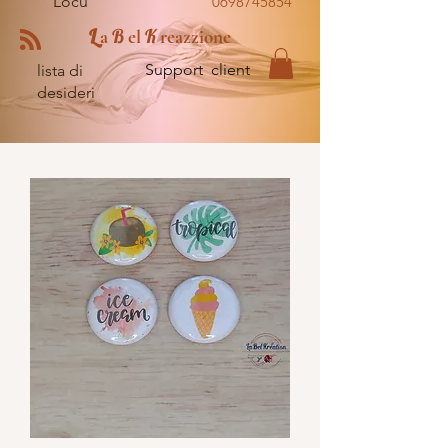
Locu
0698745854
L
B
K
a
el
reazzione
Support client
lista di
desideri