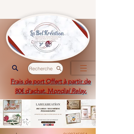
Recherche
Frais de port Offert à partir de
80€ d'achat. M
ondial Relay
.