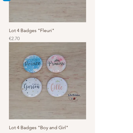
Lot 4 Badges "Fleuri"
Price
€2.70
Lot 4 Badges "Boy and Girl"