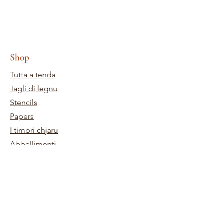
Shop
Tutta a tenda
Tagli di legnu
Stencils
Papers
I timbri chjaru
Abbellimenti
persunalizazione di taglio di legnu
Inchiostri
Kits
Pulitica di a tenda