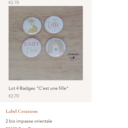
Price
€2.70
Lot 4 Badges "C'est une fille"
Price
€2.70
Label Creations
2 bis impasse orientale