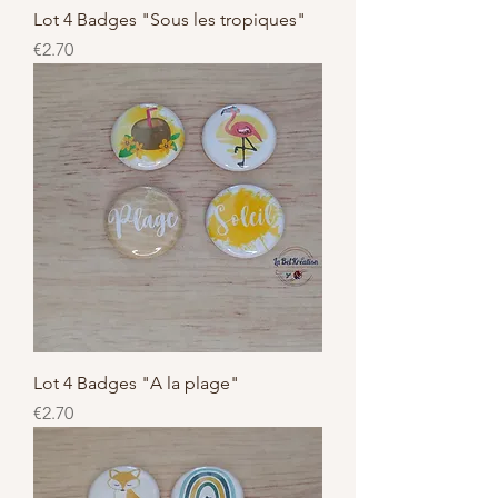
Lot 4 Badges "Sous les tropiques"
Price
€2.70
Lot 4 Badges "A la plage"
Price
€2.70