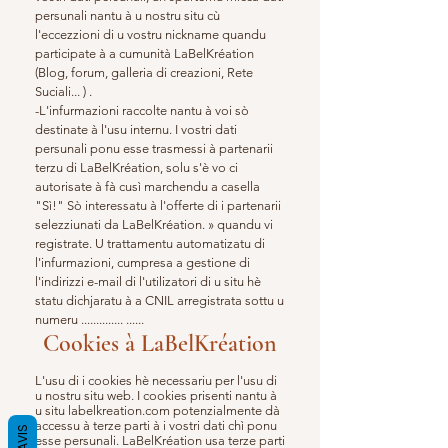
persunali nantu à u nostru situ cù
l'eccezzioni di u vostru nickname quandu
participate à a cumunità LaBelKréation
(Blog, forum, galleria di creazioni, Rete
Suciali... ) .
-L'infurmazioni raccolte nantu à voi sò
destinate à l'usu internu. I vostri dati
persunali ponu esse trasmessi à partenarii
terzu di LaBelKréation, solu s'è vo ci
autorisate à fà cusì marchendu a casella
"Sì!" Sò interessatu à l'offerte di i partenarii
selezziunati da LaBelKréation. » quandu vi
registrate. U trattamentu automatizatu di
l'infurmazioni, cumpresa a gestione di
l'indirizzi e-mail di l'utilizatori di u situ hè
statu dichjaratu à a CNIL arregistrata sottu u
numeru .............. ......
Cookies à LaBelKréation
L'usu di i cookies hè necessariu per l'usu di
u nostru situ web. I cookies prisenti nantu à
u situ labelkreation.com potenzialmente dà
accessu à terze parti à i vostri dati chì ponu
esse persunali. LaBelKréation usa terze parti