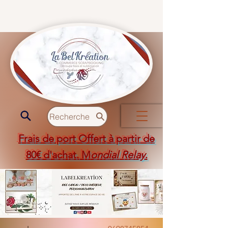
Recherche
Frais de port Offert à partir de
80€ d'achat. M
ondial Relay
.