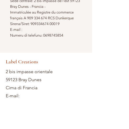
Sede centrale: 2 bis impasse de l'est 59123
Bray Dunes - Francia -
Immatriculée au Registre du commerce
français A
909 334 674
RCS Dunkerque
Sirena/Siret:
909334674 00019
E-mail :
Numeru di telefunu:
0698745854
Label Creations
2 bis impasse orientale
59123 Bray Dunes
Cima di Francia
E-mail: