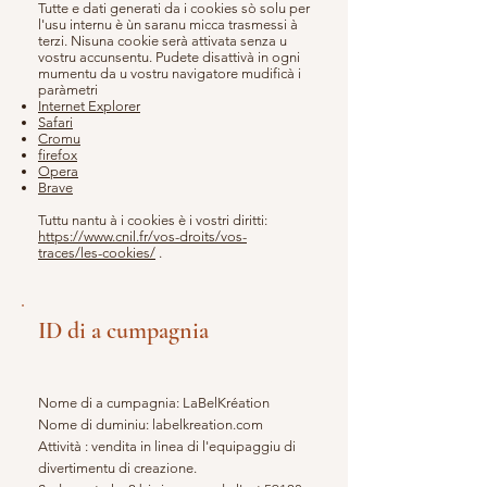
Tutte e dati generati da i cookies sò solu per
l'usu internu è ùn saranu micca trasmessi à
terzi. Nisuna cookie serà attivata senza u
vostru accunsentu. Pudete disattivà in ogni
mumentu da u vostru navigatore mudificà i
paràmetri
Internet Explorer
Safari
Cromu
firefox
Opera
Brave
Tuttu nantu à i cookies è i vostri diritti:
https://www.cnil.fr/vos-droits/vos-
traces/les-cookies/
.
ID di a cumpagnia
Nome di a cumpagnia: LaBelKréation
Nome di duminiu: labelkreation.com
Attività : vendita in linea di l'equipaggiu di
divertimentu di creazione.