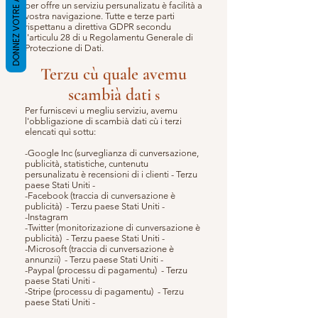
DONNEZ VOTRE AVIS
per offre un serviziu persunalizatu è facilità a
vostra navigazione. Tutte e terze parti
rispettanu a direttiva GDPR secondu
l'articulu 28 di u Regolamentu Generale di
Proteczione di Dati.
Terzu cù quale avemu
scambià dati
s
Per furniscevi u megliu serviziu, avemu
l'obbligazione di scambià dati cù i terzi
elencati quì sottu:
-Google Inc (surveglianza di cunversazione,
publicità, statistiche, cuntenutu
persunalizatu è recensioni di i clienti - Terzu
paese Stati Uniti -
-Facebook (traccia di cunversazione è
publicità) - Terzu paese Stati Uniti -
-Instagram
-Twitter (monitorizazione di cunversazione è
publicità) - Terzu paese Stati Uniti -
-Microsoft (traccia di cunversazione è
annunzii) - Terzu paese Stati Uniti -
-Paypal (processu di pagamentu) - Terzu
paese Stati Uniti -
-Stripe (processu di pagamentu) - Terzu
paese Stati Uniti -