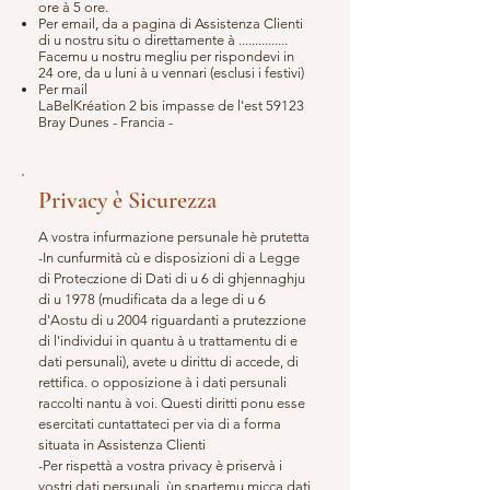
ore à 5 ore.
Per email, da a pagina di Assistenza Clienti
di u nostru situ o direttamente à ...............
Facemu u nostru megliu per rispondevi in
24 ore, da u luni à u vennari (esclusi i festivi)
Per mail
LaBelKréation 2 bis impasse de l'est 59123
Bray Dunes - Francia -
Privacy è Sicurezza
A vostra infurmazione persunale hè prutetta
-In cunfurmità cù e disposizioni di a Legge
di Proteczione di Dati di u 6 di ghjennaghju
di u 1978 (mudificata da a lege di u 6
d'Aostu di u 2004 riguardanti a prutezzione
di l'individui in quantu à u trattamentu di e
dati persunali), avete u dirittu di accede, di
rettifica. o opposizione à i dati persunali
raccolti nantu à voi. Questi diritti ponu esse
esercitati cuntattateci per via di a forma
situata in Assistenza Clienti
-Per rispettà a vostra privacy è priservà i
vostri dati persunali, ùn spartemu micca dati