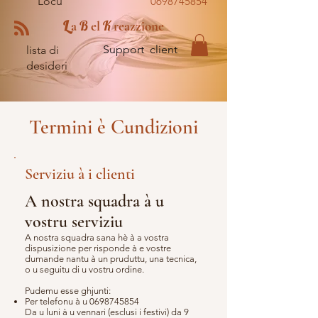
Locu
0698745854
L
B
K
a
el
reazzione
Support client
lista di
desideri
Termini è Cundizioni
Serviziu à i clienti
A nostra squadra à u
vostru serviziu
A nostra squadra sana hè à a vostra
dispusizione per risponde à e vostre
dumande nantu à un pruduttu, una tecnica,
o u seguitu di u vostru ordine.
Pudemu esse ghjunti:
Per telefonu à u
0698745854
Da u luni à u vennari (esclusi i festivi) da 9