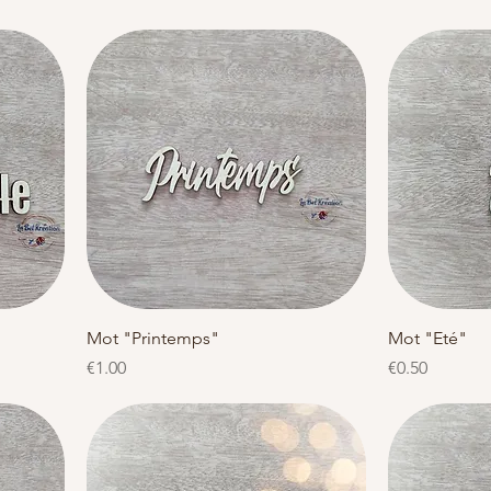
Quick View
Mot "Printemps"
Mot "Eté"
Price
Price
€1.00
€0.50