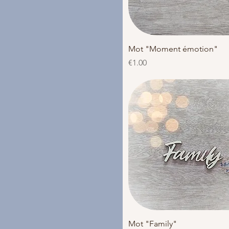
Quick View
Mot "Moment émotion"
Price
€1.00
Quick View
Mot "Family"