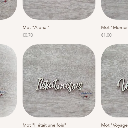
Quick View
Mot "Aloha "
Mot "Moment
Price
Price
€0.70
€1.00
Quick View
Mot "Il était une fois"
Mot "Voyage