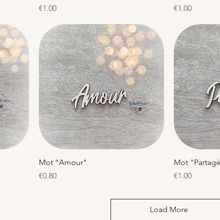
Price
Price
€1.00
€1.00
Quick View
Mot "Amour"
Mot "Partag
Price
Price
€0.80
€1.00
Load More