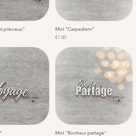
Quick View
Quick View
 précieux"
Mot "Carpediem"
Price
€1.00
Quick View
Quick View
"
Mot "Bonheur partagé"