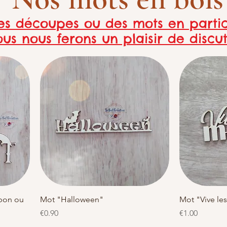
s découpes ou des mots en partic
ous nous ferons un plaisir de disc
Quick View
bon ou
Mot "Halloween"
Mot "Vive le
Price
Price
€0.90
€1.00