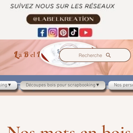
L
B
K
a
el
reazzione
Recherche
oking▼
Découpes bois pour scrapbooking▼
Nos pers
Nos mots en bois