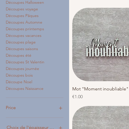
Découpes Halloween
Découpes voyage
Découpes Pâques
Découpes Automne
Découpes printemps
Découpes vacances
Découpes plage
Découpes saisons
Découpes été
Découpes St Valentin
Découpes journée
Découpes bois
Découpe Noel
Découpes Naissance
Quick View
Mot "Moment inoubliable"
Price
€1.00
Price
€0
€4
Choix de l'épaisseur en mm