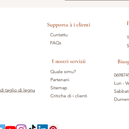
P
Supportu à i clienti
Cuntattu
T
FAQs
S
I nostri servizii
Biso
Quale simu?
069874
Partenarii
Lun - V
Sitemap
di taglio di legnu
Sabbat
Critiche di i clienti
Dumeni