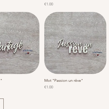
Price
€1.00
Quick View
Quick View
é"
Mot "Passion un rêve"
Price
€1.00