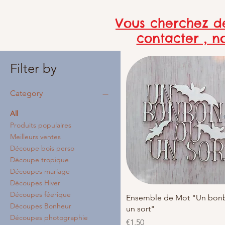
Vous cherchez de
contacter , n
Filter by
Category
All
Produits populaires
Meilleurs ventes
Découpe bois perso
Découpe tropique
Découpes mariage
Découpes Hiver
Découpes féerique
Quick View
Ensemble de Mot "Un bon
Découpes Bonheur
un sort"
Découpes photographie
Price
€1.50