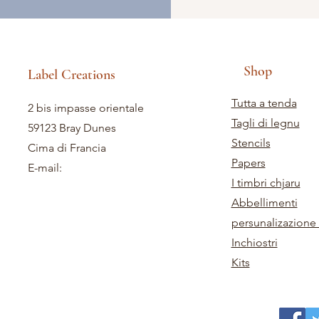
Shop
Label Creations
Tutta a tenda
2 bis impasse orientale
Tagli di legnu
59123 Bray Dunes
Stencils
Cima di Francia
Papers
E-mail:
I timbri chjaru
Abbellimenti
persunalizazione 
Inchiostri
Kits