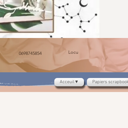
Locu
0698745854
Acceuil▼
Papiers scrapbo