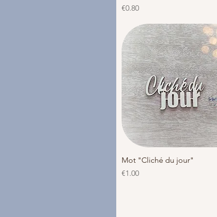
Price
€0.80
Quick View
Mot "Cliché du jour"
Price
€1.00