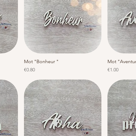
Quick View
Mot "Bonheur "
Mot "Aventu
Price
Price
€0.80
€1.00