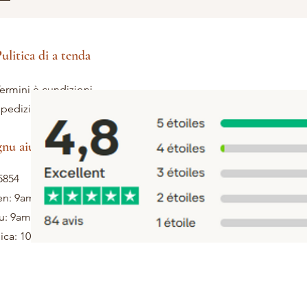
ulitica di a tenda
ermini è cundizioni
pedizione è ritorni
gnu aiutu
5854
en: 9am - 5pm
u: 9am - 1pm
ca: 10h - 12h