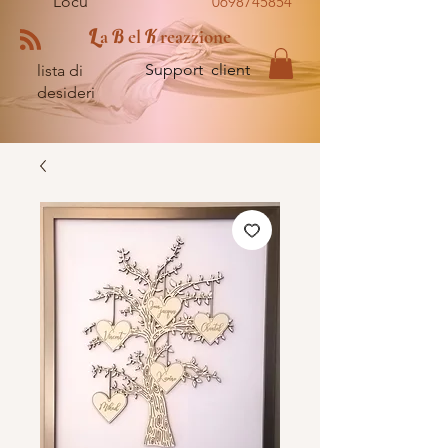
Locu
0698745854
L
B
K
a
el
reazzione
Support client
lista di
desideri