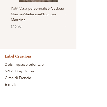
Petit Vase personnalisé-Cadeau
Pot à Biscuits personnali
Mamie-Maîtresse-Nounou-
céramique - Cadeau Ma
Marraine
Nounou-Maîtresse
Price
Price
€16.90
€23.50
Label Creations
2 bis impasse orientale
59123 Bray Dunes
Cima di Francia
E-mail: