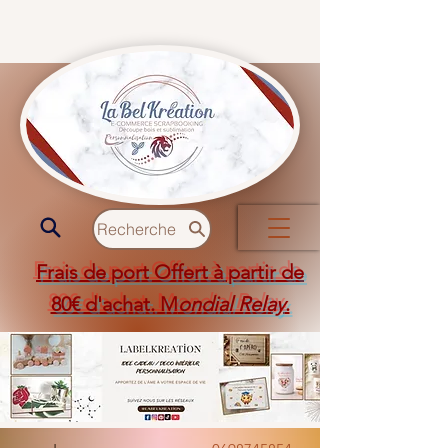
Recherche
Frais de port Offert à partir de
80€ d'achat. M
ondial Relay
.