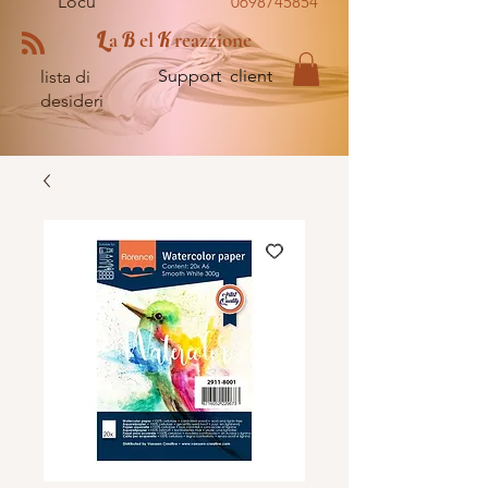
Locu
0698745854
L
B
K
a
el
reazzione
Support client
lista di
desideri