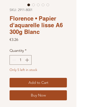
SKU: 2911-8001
Florence • Papier
d'aquarelle lisse A6
300g Blanc
Price
€3.26
Quantity
*
Only 5 left in stock
Add to Cart
Buy Now