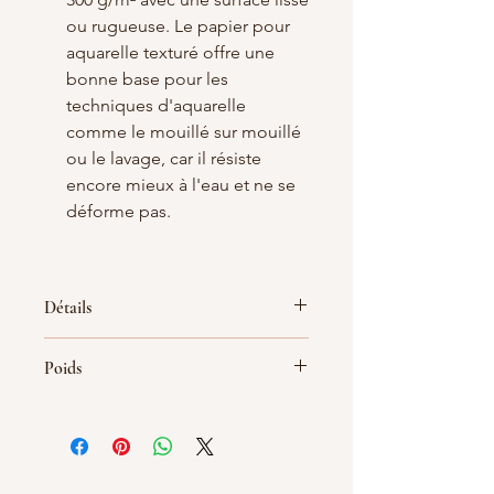
ou rugueuse. Le papier pour
aquarelle texturé offre une
bonne base pour les
techniques d'aquarelle
comme le mouillé sur mouillé
ou le lavage, car il résiste
encore mieux à l'eau et ne se
déforme pas.
Détails
Papier pour aquarelle blanc lisse
Poids
300 g/m² en format A6
Papier de qualité; 100% cellulose
Convient pour le dessin, la
calligraphie et la peinture à
l'aquarelle
CouleurFlorence Blanc lisse