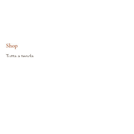
Shop
Tutta a tenda
Tagli di legnu
Stencils
Papers
I timbri chjaru
Abbellimenti
persunalizazione di taglio di legnu
Inchiostri
Kits