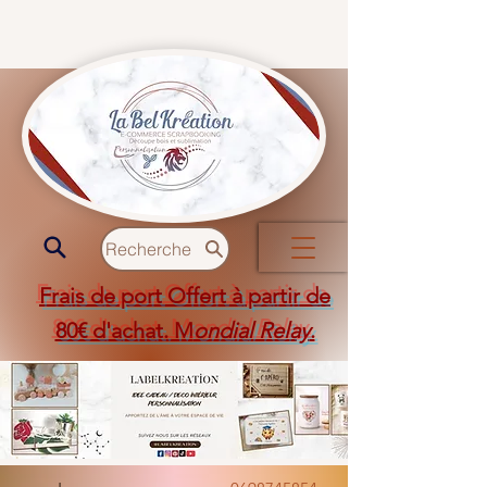
Recherche
Frais de port Offert à partir de
80€ d'achat. M
ondial Relay
.