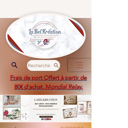
Recherche
Frais de port Offert à partir de
80€ d'achat. M
ondial Relay
.