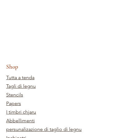
Shop
Tutta a tenda
Tagli di legnu
Stencils
Papers
I timbri chjaru
Abbellimenti
persunalizazione di taglio di legnu
Inchiostri