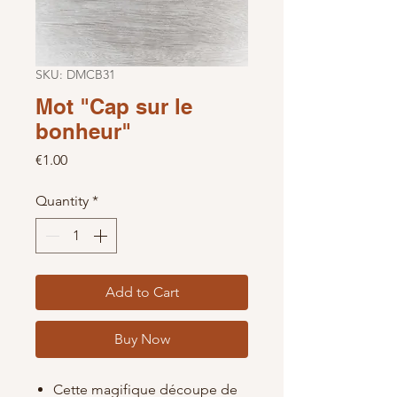
SKU: DMCB31
Mot "Cap sur le
bonheur"
Price
€1.00
Quantity
*
Add to Cart
Buy Now
Cette magifique découpe de