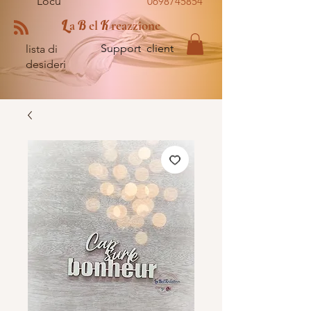
Locu
0698745854
L
B
K
a
el
reazzione
Support client
lista di
desideri