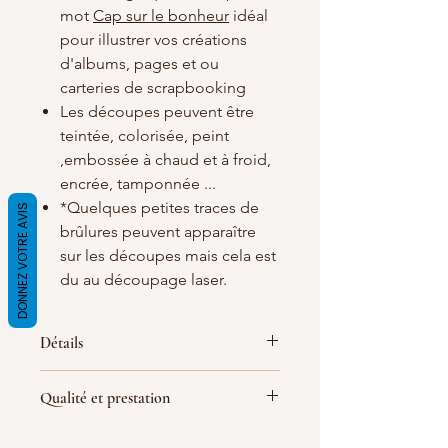
mot
Cap sur le bonheur
idéal
pour illustrer vos créations
d'albums, pages et ou
carteries de scrapbooking
Les découpes peuvent être
teintée, colorisée, peint
,embossée à chaud et à froid,
encrée, tamponnée ...
*Quelques petites traces de
DONNEZ VOTRE AVIS
brûlures peuvent apparaître
sur les découpes mais cela est
du au découpage laser.
Détails
Matières
: carton bois blanc/crème de
Qualité et prestation
1.5 d'épaisseur
Dimensions :
80X40mm
Par soucis de qualité de fabrication
(
les dimensions peuvent quelques