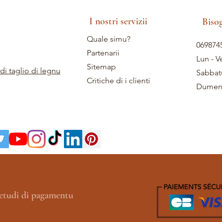
I nostri servizii
Biso
Quale simu?
069874
Partenarii
Lun - V
Sitemap
di taglio di legnu
Sabbat
Critiche di i clienti
Dumeni
etudi di pagamentu