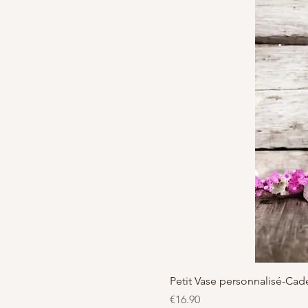
Petit Vase personnalisé-C
Price
€16.90