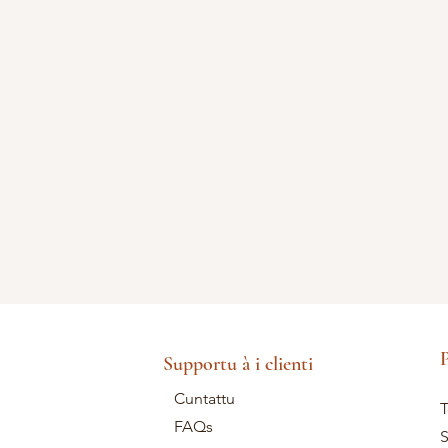
P
Supportu à i clienti
Cuntattu
T
FAQs
S