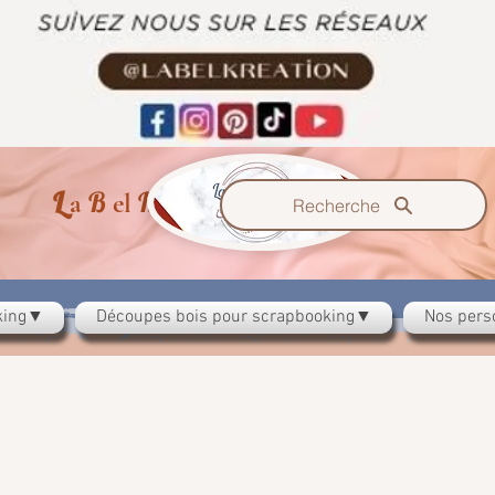
L
B
K
a
el
reazzione
Recherche
oking▼
Découpes bois pour scrapbooking▼
Nos pers