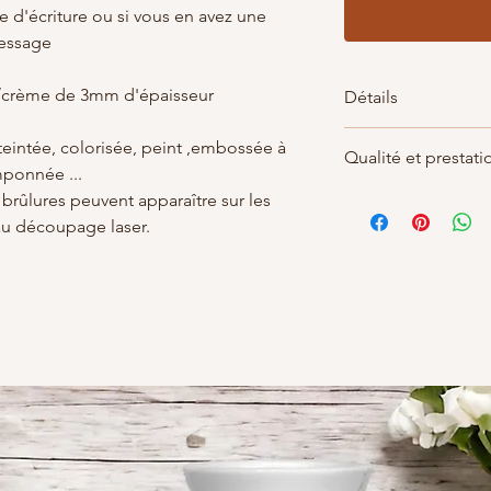
e d'écriture ou si vous en avez une
message
nc/crème de 3mm d'épaisseur
Détails
Matières : carton bo
eintée, colorisée, peint ,embossée à
Qualité et prestati
Dimensions : 30x50 m
mponnée ...
quelques peu varier )
Par soucis de qualité
brûlures peuvent apparaître sur les
Largeur : 5 à 14 cm 
réalisé le jour de la
au découpage laser.
Hauteur: 3 cm mini
être rallongé d'une d
Fabrication Française
demande.
de LaBelKréation de
Tout simplement car 
clients