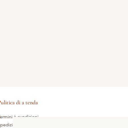
ulitica di a tenda
ermini è cundizioni
pedizione è ritorni