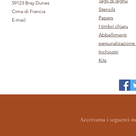
Tagli di legnu
59123 Bray Dunes
Stencils
Cima di Francia
Papers
E-mail:
I timbri chjaru
Abbellimenti
persunalizazione 
Inchiostri
Kits
Accettamu i seguenti m