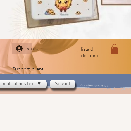
Se connecter
lista di
desideri
Support client
onnalisations bois ▼
Suivant