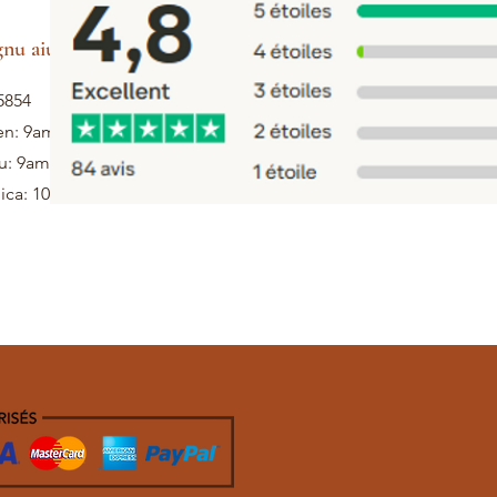
gnu aiutu
5854
en: 9am - 5pm
u: 9am - 1pm
ca: 10h - 12h