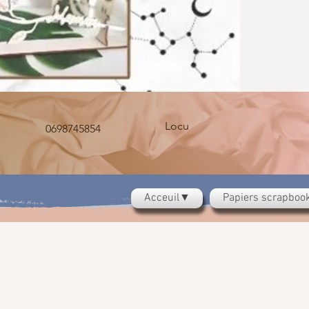
Locu
0698745854
Acceuil▼
Papiers scrapbo