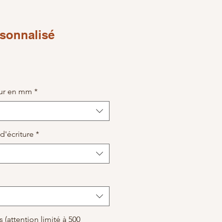
sonnalisé
ce
eur en mm
*
d'écriture
*
(attention limité à 500