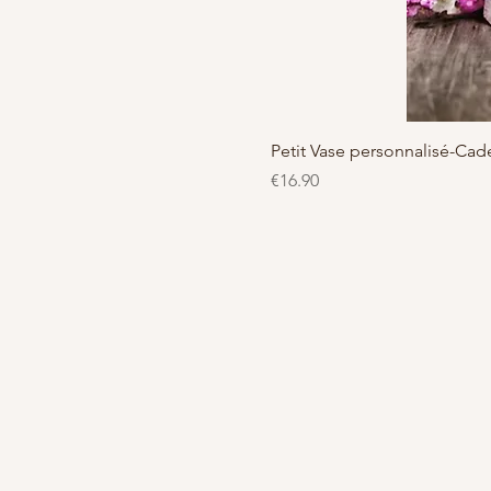
Petit Vase personnalisé-C
Price
€16.90