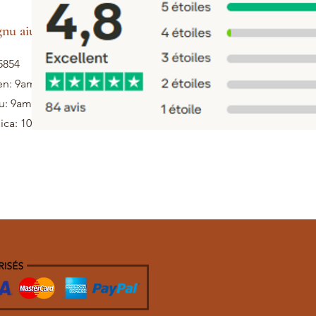
gnu aiutu
5854
en: 9am - 5pm
u: 9am - 1pm
ca: 10h - 12h