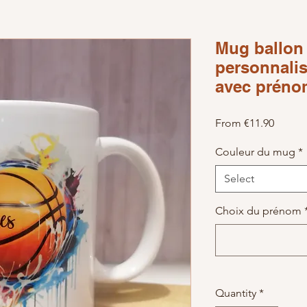
Mug ballon
personnalis
avec préno
Sale Pr
From
€11.90
Couleur du mug
*
Select
Choix du prénom
Quantity
*