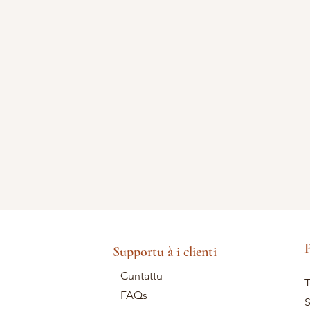
P
Supportu à i clienti
Cuntattu
T
FAQs
S