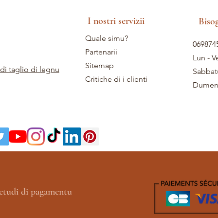
I nostri servizii
Biso
Quale simu?
069874
Partenarii
Lun - V
Sitemap
di taglio di legnu
Sabbat
Critiche di i clienti
Dumeni
etudi di pagamentu