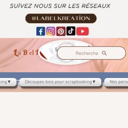
L
B
K
a
el
reazzione
Recherche
oking▼
Découpes bois pour scrapbooking▼
Nos pers