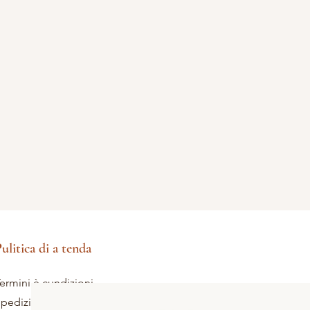
ulitica di a tenda
ermini è cundizioni
pedizione è ritorni