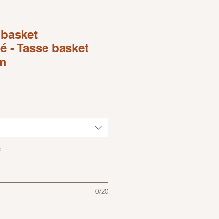
 basket
é - Tasse basket
m
ice
*
0/20