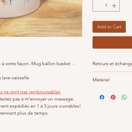
Add to Cart
 à votre façon. Mug ballon basket -
Retours et échang
Non acceptés
 lave-vaisselle
Matériel
Mais n'hésitez pas à
avec votre command
Tasse en céramique
es ne sont pas remboursables
Hauteur : 95 mm
hésitez pas à m’envoyer un message.
Diamètre : 80 mm
ment expédiés en 1 à 3 jours ouvrables!
Volume environ 33
ennent plus de temps.
Ce mug bénéficie
pouvez le passer a
Personnalisé avec soi