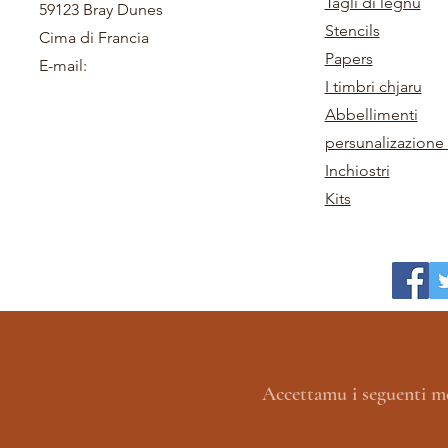
Tagli di legnu
59123 Bray Dunes
Stencils
Cima di Francia
Papers
E-mail:
I timbri chjaru
Abbellimenti
persunalizazione 
Inchiostri
Kits
Accettamu i seguenti m