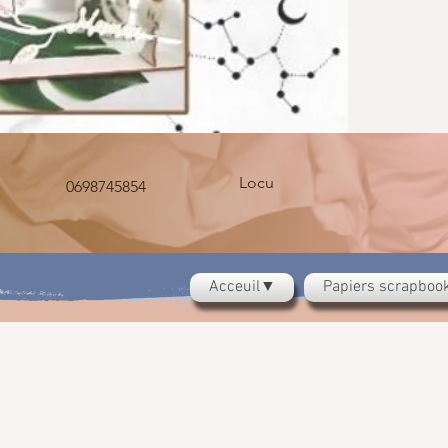
Locu
0698745854
Acceuil▼
Papiers scrapbo