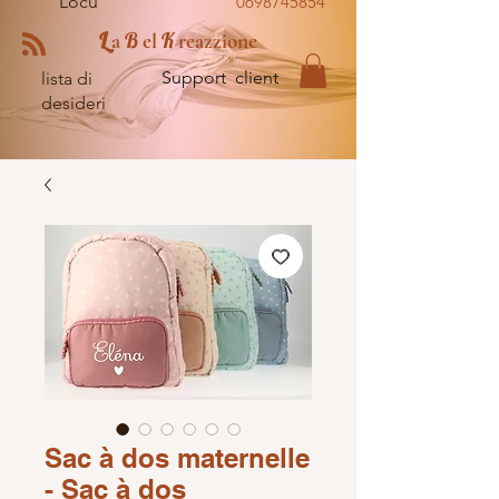
Locu
0698745854
L
B
K
a
el
reazzione
Support client
lista di
desideri
Sac à dos maternelle
- Sac à dos