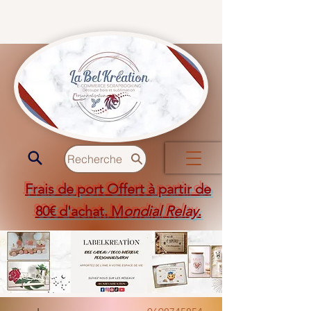
Recherche
Frais de port Offert à partir de
80€ d'achat. M
ondial Relay
.