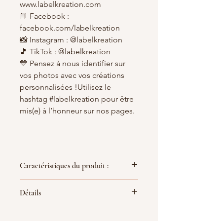
www.labelkreation.com
📘 Facebook :
facebook.com/labelkreation
📸 Instagram : @labelkreation
🎵 TikTok : @labelkreation
💛 Pensez à nous identifier sur
vos photos avec vos créations
personnalisées !Utilisez le
hashtag #labelkreation pour être
mis(e) à l’honneur sur nos pages.
Caractéristiques du produit :
- Dimensions : hauteur 25 cm x
Détails
largeur 20 cm x profondeur 6 cm
- Idéal pour les enfants entre 12
Par soucis de qualité de fabrication
mois à 3 ans.