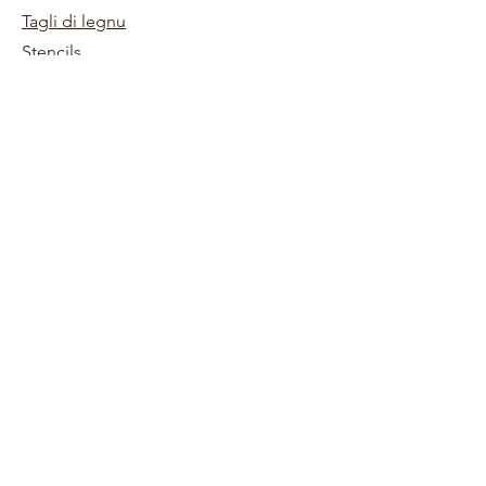
Tagli di legnu
Stencils
Papers
I timbri chjaru
Abbellimenti
persunalizazione di taglio di legnu
Inchiostri
Kits
Pulitica di a tenda
Termini è cundizioni
Spedizione è ritorni
Bisognu aiutu
0698745854