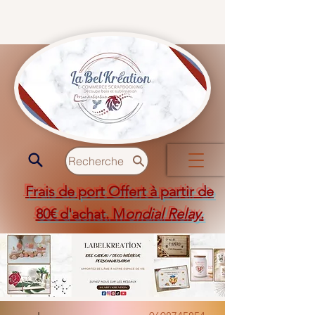
Recherche
Frais de port Offert à partir de
80€ d'achat. M
ondial Relay
.