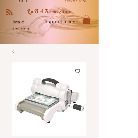
Locu
0698745854
L
B
K
a
el
reazzione
Support client
lista di
desideri