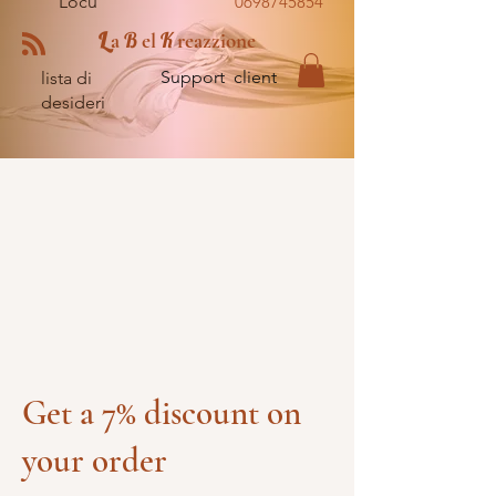
Locu
0698745854
L
B
K
a
el
reazzione
Support client
lista di
desideri
Get a 7% discount on
your order