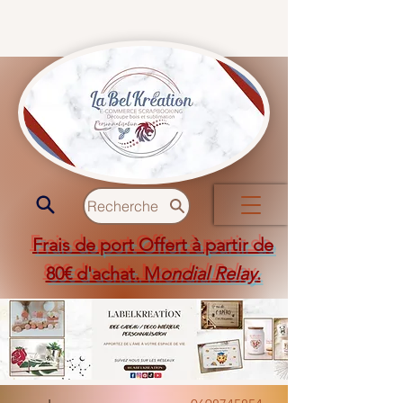
Recherche
Frais de port Offert à partir de
80€ d'achat. M
ondial Relay
.