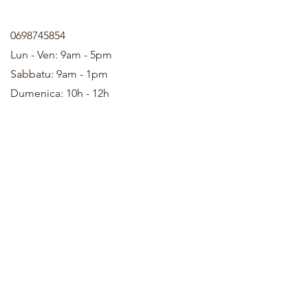
0698745854
Lun - Ven: 9am - 5pm
Sabbatu: 9am - 1pm
Dumenica: 10h - 12h
Accettamu i seguenti metudi di pagamentu
© 2022 da LaBelKréation & Designer da VinceH