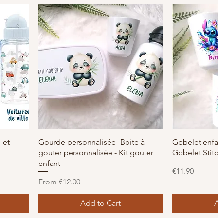
Quick View
 et
Gourde personnalisée- Boite à
Gobelet enfa
gouter personnalisée - Kit gouter
Gobelet Stit
enfant
Price
€11.90
Sale Price
From
€12.00
Add to Cart
A