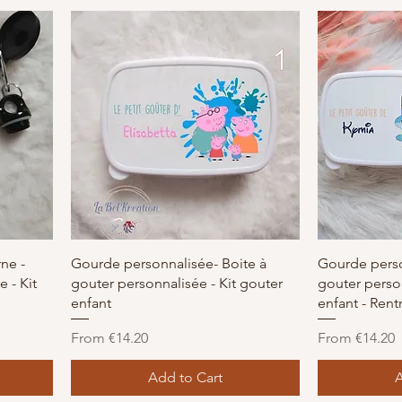
Quick View
ne -
Gourde personnalisée- Boite à
Gourde perso
 - Kit
gouter personnalisée - Kit gouter
gouter person
enfant
enfant - Rent
Sale Price
Sale Price
From
€14.20
From
€14.20
Add to Cart
A