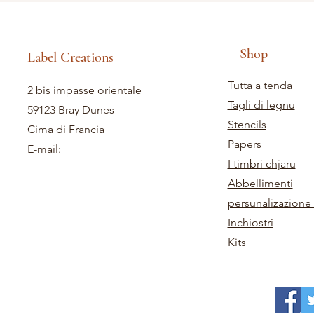
Shop
Label Creations
Tutta a tenda
2 bis impasse orientale
Tagli di legnu
59123 Bray Dunes
Stencils
Cima di Francia
Papers
E-mail:
I timbri chjaru
Abbellimenti
persunalizazione 
Inchiostri
Kits