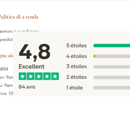
ulitica di a tenda
ermini è cundizioni
pedizione è ritorni
gnu aiutu
5854
en: 9am - 5pm
u: 9am - 1pm
ca: 10h - 12h