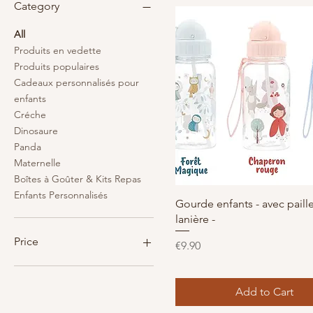
Category
All
Produits en vedette
Produits populaires
Cadeaux personnalisés pour
enfants
Créche
Dinosaure
Panda
Maternelle
Boîtes à Goûter & Kits Repas
Enfants Personnalisés
Quick View
Gourde enfants - avec paille
lanière -
Price
Price
€9.90
€9
€16
Add to Cart