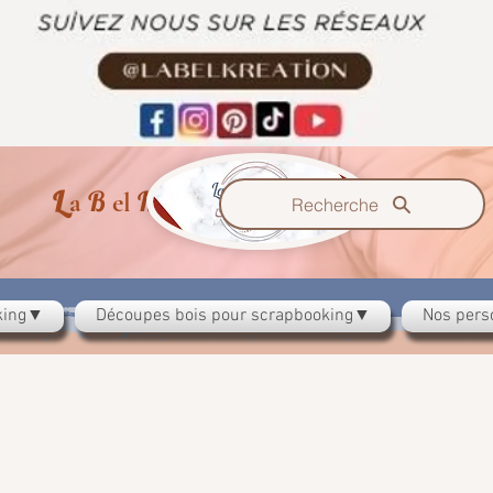
L
B
K
a
el
reazzione
Recherche
oking▼
Découpes bois pour scrapbooking▼
Nos pers