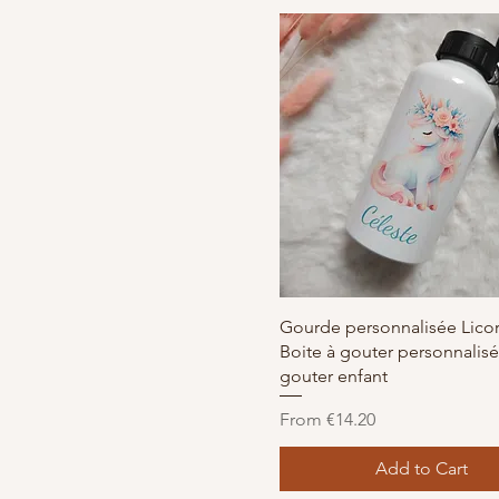
Quick View
Gourde personnalisée Licor
Boite à gouter personnalisée
gouter enfant
Sale Price
From
€14.20
Add to Cart